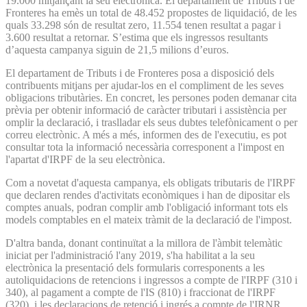
19.000 mitjançant la seu electrònica. El departament de Tributs i de
Fronteres ha emès un total de 48.452 propostes de liquidació, de les
quals 33.298 són de resultat zero, 11.554 tenen resultat a pagar i
3.600 resultat a retornar. S’estima que els ingressos resultants
d’aquesta campanya siguin de 21,5 milions d’euros.
El departament de Tributs i de Fronteres posa a disposició dels
contribuents mitjans per ajudar-los en el compliment de les seves
obligacions tributàries. En concret, les persones poden demanar cita
prèvia per obtenir informació de caràcter tributari i assistència per
omplir la declaració, i traslladar els seus dubtes telefònicament o per
correu electrònic. A més a més, informen des de l'executiu, es pot
consultar tota la informació necessària corresponent a l'impost en
l'apartat d'IRPF de la seu electrònica.
Com a novetat d'aquesta campanya, els obligats tributaris de l'IRPF
que declaren rendes d'activitats econòmiques i han de dipositar els
comptes anuals, podran complir amb l'obligació informant tots els
models comptables en el mateix tràmit de la declaració de l'impost.
D'altra banda, donant continuïtat a la millora de l'àmbit telemàtic
iniciat per l'administració l'any 2019, s'ha habilitat a la seu
electrònica la presentació dels formularis corresponents a les
autoliquidacions de retencions i ingressos a compte de l'IRPF (310 i
340), al pagament a compte de l'IS (810) i fraccionat de l'IRPF
(320), i les declaracions de retenció i ingrés a compte de l'IRNR