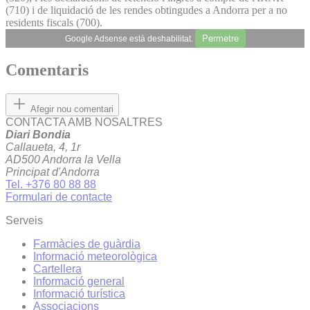
(710) i de liquidació de les rendes obtingudes a Andorra per a no
residents fiscals (700).
Permetre
Google Adsense està deshabilitat.
Comentaris
Afegir nou comentari
CONTACTA AMB NOSALTRES
Diari Bondia
Callaueta, 4, 1r
AD500 Andorra la Vella
Principat d'Andorra
Tel. +376 80 88 88
Formulari de contacte
Serveis
Farmàcies de guàrdia
Informació meteorològica
Cartellera
Informació general
Informació turística
Associacions