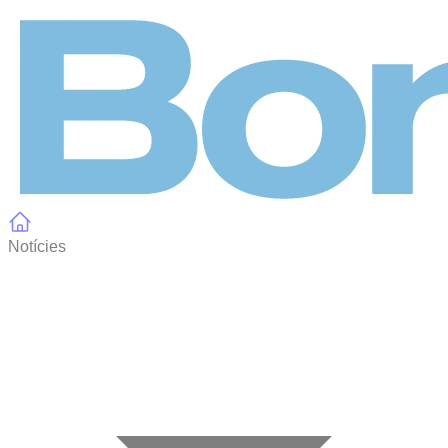
Panell de gestió de galetes
Notícies