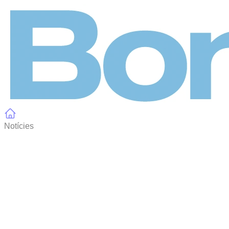
Panell de gestió de galetes
Notícies