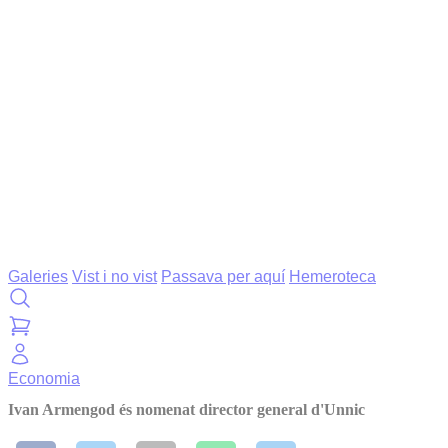
Galeries
Vist i no vist
Passava per aquí
Hemeroteca
Economia
Ivan Armengod és nomenat director general d'Unnic