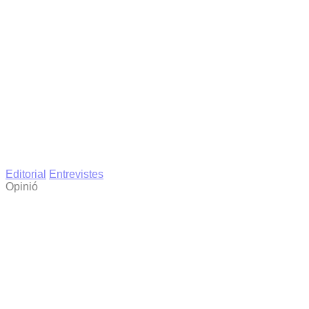
Editorial
Entrevistes
Opinió