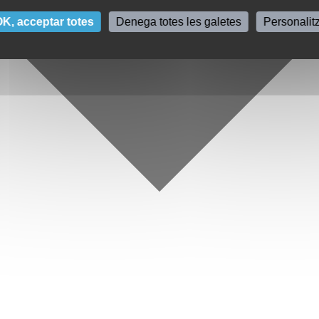
K, acceptar totes
Denega totes les galetes
Personalit