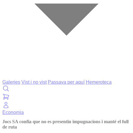
Galeries
Vist i no vist
Passava per aquí
Hemeroteca
Economia
Jocs SA confia que no es presentin impugnacions i manté el full
de ruta