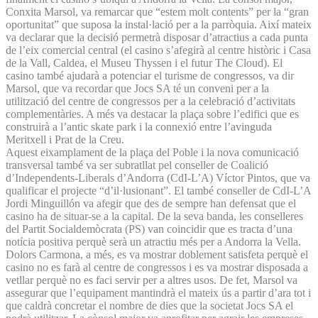
Conxita Marsol, va remarcar que “estem molt contents” per la “gran
oportunitat” que suposa la instal·lació per a la parròquia. Així mateix
va declarar que la decisió permetrà disposar d’atractius a cada punta
de l’eix comercial central (el casino s’afegirà al centre històric i Casa
de la Vall, Caldea, el Museu Thyssen i el futur The Cloud). El
casino també ajudarà a potenciar el turisme de congressos, va dir
Marsol, que va recordar que Jocs SA té un conveni per a la
utilització del centre de congressos per a la celebració d’activitats
complementàries. A més va destacar la plaça sobre l’edifici que es
construirà a l’antic skate park i la connexió entre l’avinguda
Meritxell i Prat de la Creu.
Aquest eixamplament de la plaça del Poble i la nova comunicació
transversal també va ser subratllat pel conseller de Coalició
d’Independents-Liberals d’Andorra (CdI-L’A) Víctor Pintos, que va
qualificar el projecte “d’il·lusionant”. El també conseller de CdI-L’A
Jordi Minguillón va afegir que des de sempre han defensat que el
casino ha de situar-se a la capital. De la seva banda, les conselleres
del Partit Socialdemòcrata (PS) van coincidir que es tracta d’una
notícia positiva perquè serà un atractiu més per a Andorra la Vella.
Dolors Carmona, a més, es va mostrar doblement satisfeta perquè el
casino no es farà al centre de congressos i es va mostrar disposada a
vetllar perquè no es faci servir per a altres usos. De fet, Marsol va
assegurar que l’equipament mantindrà el mateix ús a partir d’ara tot i
que caldrà concretar el nombre de dies que la societat Jocs SA el