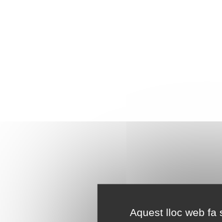
Aquest lloc web fa s