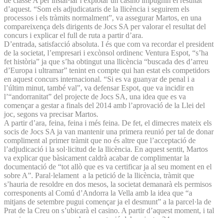
de classe A per instal·lar i explotar un casino impugnin el resultat
d’aquest. “Som els adjudicataris de la llicència i seguirem els
processos i els tràmits normalment”, va assegurar Martos, en una
compareixença dels dirigents de Jocs SA per valorar el resultat del
concurs i explicar el full de ruta a partir d’ara.
D’entrada, satisfacció absoluta. I és que com va recordar el president
de la societat, l’empresari i excònsol ordinenc Ventura Espot, “s’ha
fet història” ja que s’ha obtingut una llicència “buscada des d’arreu
d’Europa i ultramar” tenint en compte qui han estat els competidors
en aquest concurs internacional. “Si es va guanyar de penal i a
l’últim minut, també val”, va defensar Espot, que va incidir en
l’“andorranitat” del projecte de Jocs SA, una idea que es va
començar a gestar a finals del 2014 amb l’aprovació de la Llei del
joc, segons va precisar Martos.
A partir d’ara, feina, feina i més feina. De fet, el dimecres mateix els
socis de Jocs SA ja van mantenir una primera reunió per tal de donar
compliment al primer tràmit que no és altre que l’acceptació de
l’adjudicació i la sol·licitud de la llicència. En aquest sentit, Martos
va explicar que bàsicament caldrà acabar de complimentar la
documentació de “tot allò que es va certificar ja al seu moment en el
sobre A”. Paral·lelament a la petició de la llicència, tràmit que
s’hauria de resoldre en dos mesos, la societat demanarà els permisos
corresponents al Comú d’Andorra la Vella amb la idea que “a
mitjans de setembre pugui començar ja el desmunt” a la parcel·la de
Prat de la Creu on s’ubicarà el casino. A partir d’aquest moment, i tal