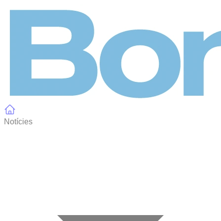
Panell de gestió de galetes
Notícies