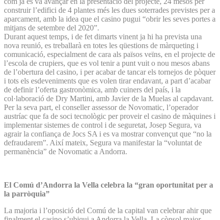
com ja es va avançar en la presentació del projecte, 24 mesos per
construir l’edifici de 4 plantes més les dues soterrades previstes per a
aparcament, amb la idea que el casino pugui “obrir les seves portes a
mitjans de setembre del 2020”.
Durant aquest temps, i de fet dimarts vinent ja hi ha prevista una
nova reunió, es treballarà en totes les qüestions de màrqueting i
comunicació, especialment de cara als països veïns, en el projecte de
l’escola de crupiers, que es vol tenir a punt vuit o nou mesos abans
de l’obertura del casino, i per acabar de tancar els tornejos de pòquer
i tots els esdeveniments que es volen tirar endavant, a part d’acabar
de definir l’oferta gastronòmica, amb cuiners del país, i la
col·laboració de Dry Martini, amb Javier de la Muelas al capdavant.
Per la seva part, el conseller assessor de Novomatic, l’operador
austríac que fa de soci tecnològic per proveir el casino de màquines i
implementar sistemes de control i de seguretat, Josep Segura, va
agrair la confiança de Jocs SA i es va mostrar convençut que “no la
defraudarem”. Així mateix, Segura va manifestar la “voluntat de
permanència” de Novomatic a Andorra.
El Comú d’Andorra la Vella celebra la “gran oportunitat per a
la parròquia”
La majoria i l’oposició del Comú de la capital van celebrar ahir que
finalment el casino s’ubiqui a Andorra la Vella. La cònsol major,