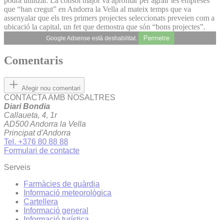
podrà utilitzar. La cònsol major va aprofitar per agrair les empreses
que “han cregut” en Andorra la Vella al mateix temps que va
assenyalar que els tres primers projectes seleccionats preveien com a
ubicació la capital, un fet que demostra que són “bons projectes”.
Permetre
Google Adsense està deshabilitat.
Comentaris
Afegir nou comentari
CONTACTA AMB NOSALTRES
Diari Bondia
Callaueta, 4, 1r
AD500 Andorra la Vella
Principat d'Andorra
Tel. +376 80 88 88
Formulari de contacte
Serveis
Farmàcies de guàrdia
Informació meteorològica
Cartellera
Informació general
Informació turística