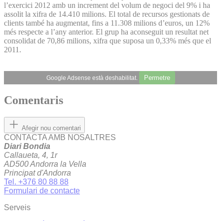
l’exercici 2012 amb un increment del volum de negoci del 9% i ha
assolit la xifra de 14.410 milions. El total de recursos gestionats de
clients també ha augmentat, fins a 11.308 milions d’euros, un 12%
més respecte a l’any anterior. El grup ha aconseguit un resultat net
consolidat de 70,86 milions, xifra que suposa un 0,33% més que el
2011.
Permetre
Google Adsense està deshabilitat.
Comentaris
Afegir nou comentari
CONTACTA AMB NOSALTRES
Diari Bondia
Callaueta, 4, 1r
AD500 Andorra la Vella
Principat d'Andorra
Tel. +376 80 88 88
Formulari de contacte
Serveis