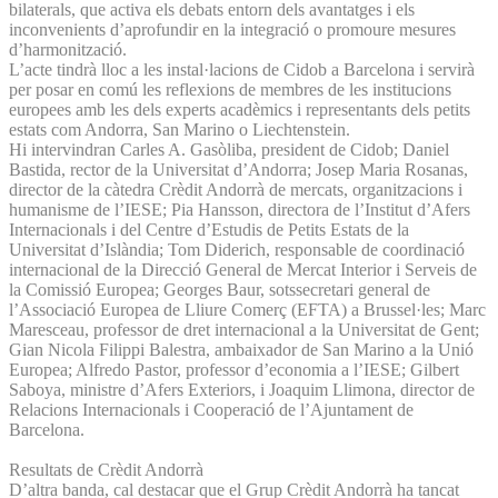
bilaterals, que activa els debats entorn dels avantatges i els
inconvenients d’aprofundir en la integració o promoure mesures
d’harmonització.
L’acte tindrà lloc a les instal·lacions de Cidob a Barcelona i servirà
per posar en comú les reflexions de membres de les institucions
europees amb les dels experts acadèmics i representants dels petits
estats com Andorra, San Marino o Liechtenstein.
Hi intervindran Carles A. Gasòliba, president de Cidob; Daniel
Bastida, rector de la Universitat d’Andorra; Josep Maria Rosanas,
director de la càtedra Crèdit Andorrà de mercats, organitzacions i
humanisme de l’IESE; Pia Hansson, directora de l’Institut d’Afers
Internacionals i del Centre d’Estudis de Petits Estats de la
Universitat d’Islàndia; Tom Diderich, responsable de coordinació
internacional de la Direcció General de Mercat Interior i Serveis de
la Comissió Europea; Georges Baur, sotssecretari general de
l’Associació Europea de Lliure Comerç (EFTA) a Brussel·les; Marc
Maresceau, professor de dret internacional a la Universitat de Gent;
Gian Nicola Filippi Balestra, ambaixador de San Marino a la Unió
Europea; Alfredo Pastor, professor d’economia a l’IESE; Gilbert
Saboya, ministre d’Afers Exteriors, i Joaquim Llimona, director de
Relacions Internacionals i Cooperació de l’Ajuntament de
Barcelona.
Resultats de Crèdit Andorrà
D’altra banda, cal destacar que el Grup Crèdit Andorrà ha tancat