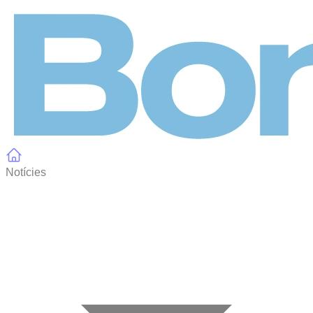
Panell de gestió de galetes
Notícies