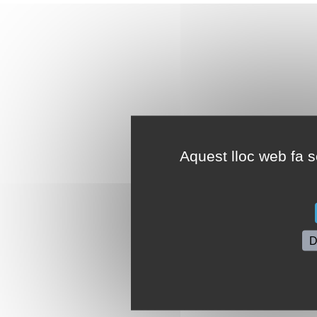
Aquest lloc web fa se
D