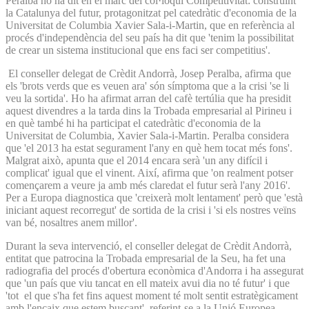
Peralba ho ha dit en el marc del col·loqui Competitivitat: construïnt
la Catalunya del futur, protagonitzat pel catedràtic d'economia de la
Universitat de Columbia Xavier Sala-i-Martin, que en referència al
procés d'independència del seu país ha dit que 'tenim la possibilitat
de crear un sistema institucional que ens faci ser competitius'.
El conseller delegat de Crèdit Andorrà, Josep Peralba, afirma que
els 'brots verds que es veuen ara' són símptoma que a la crisi 'se li
veu la sortida'. Ho ha afirmat arran del cafè tertúlia que ha presidit
aquest divendres a la tarda dins la Trobada empresarial al Pirineu i
en què també hi ha participat el catedràtic d'economia de la
Universitat de Columbia, Xavier Sala-i-Martin. Peralba considera
que 'el 2013 ha estat segurament l'any en què hem tocat més fons'.
Malgrat això, apunta que el 2014 encara serà 'un any difícil i
complicat' igual que el vinent. Així, afirma que 'on realment potser
començarem a veure ja amb més claredat el futur serà l'any 2016'.
Per a Europa diagnostica que 'creixerà molt lentament' però que 'està
iniciant aquest recorregut' de sortida de la crisi i 'si els nostres veïns
van bé, nosaltres anem millor'.
Durant la seva intervenció, el conseller delegat de Crèdit Andorrà,
entitat que patrocina la Trobada empresarial de la Seu, ha fet una
radiografia del procés d'obertura econòmica d'Andorra i ha assegurat
que 'un país que viu tancat en ell mateix avui dia no té futur' i que
'tot el que s'ha fet fins aquest moment té molt sentit estratègicament
amb l'encaix que estem buscant', referint-se a la Unió Europea.