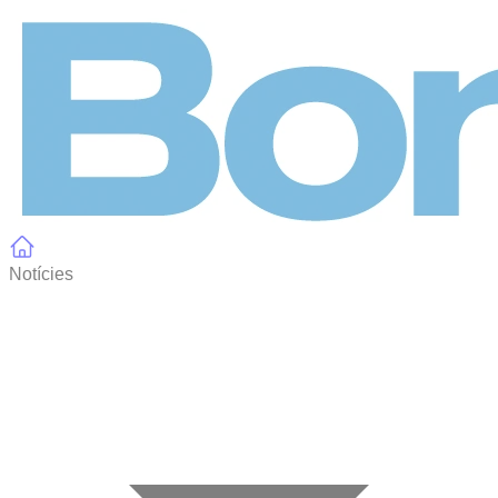
Panell de gestió de galetes
Notícies