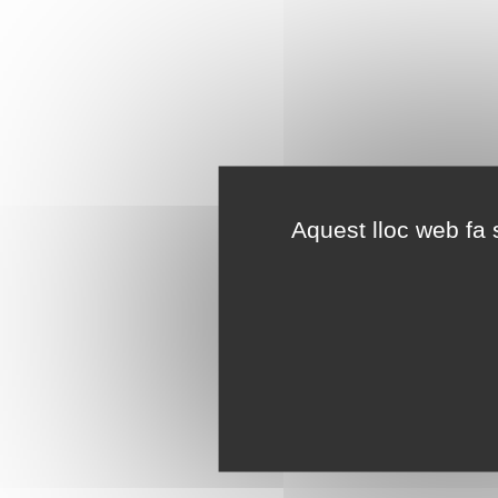
Aquest lloc web fa s