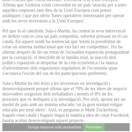
Afirma que Andorra s'està convertint en un país 'atractiu per a totes
aquelles empreses tant dins de la Unió Europea com potser
asiàtiques' i que pot oferir 'bases operatives interessants per operar
amb les seves inversions a la Unió Europea'.
Pel que fa al catedràtic Sala-i-Martin, ha centrat la seva intervenció
en definir com es crea un país competitiu, sobretot pensant en el cas
català. En aquest sentit ha sentenciat que 'tenim la possibilitat de
crear un sistema institucional que ens faci ser competitius'. Ho ha
afirmat després de fer un retrat de l'actualitat espanyola protagonitzat
per la corrupció, el descrèdit de la família reial, la inacció dels
polítics espanyols al despertar de la crisi econòmica i la manca
d'advertiments dels organismes reguladors de l'economia quan
s'acostava l'esclat del cas de les participacions preferents.
Sala-i-Martin ha tret ferro a les inversions en investigació i
desenvolupament perquè afirma que el 70% de les idees de negocis
innovadors sorgeixen dels treballadors i només el 8% de les
persones que es dediquen a la investigació. Per això, aposta per un
model de país amb un sistema educatiu 'on la gent normal estigui
educada per tenir idees'. Així, es pregunta si Mark Zuckerberg
hagués estat català i hagués tingut la mateixa idea de crear Facebook
hauria acabat desenvolupant aquest projecte.
Permetre
Google Adsense està deshabilitat.