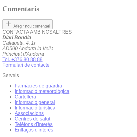
Comentaris
Afegir nou comentari
CONTACTA AMB NOSALTRES
Diari Bondia
Callaueta, 4, 1r
AD500 Andorra la Vella
Principat d'Andorra
Tel. +376 80 88 88
Formulari de contacte
Serveis
Farmàcies de guàrdia
Informació meteorològica
Cartellera
Informació general
Informació turística
Associacions
Centres de salut
Telèfons d'interès
Enllaços d'interés