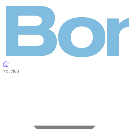
Panell de gestió de galetes
Notícies