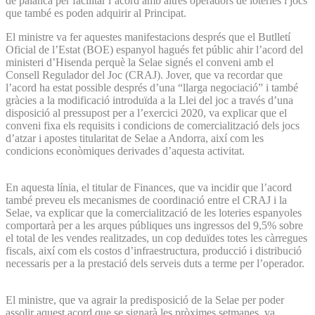
de palanca per facilitar l’acord amb altres operadors de loteries i jocs
que també es poden adquirir al Principat.
El ministre va fer aquestes manifestacions després que el Butlletí
Oficial de l’Estat (BOE) espanyol hagués fet públic ahir l’acord del
ministeri d’Hisenda perquè la Selae signés el conveni amb el
Consell Regulador del Joc (CRAJ). Jover, que va recordar que
l’acord ha estat possible després d’una “llarga negociació” i també
gràcies a la modificació introduïda a la Llei del joc a través d’una
disposició al pressupost per a l’exercici 2020, va explicar que el
conveni fixa els requisits i condicions de comercialització dels jocs
d’atzar i apostes titularitat de Selae a Andorra, així com les
condicions econòmiques derivades d’aquesta activitat.
En aquesta línia, el titular de Finances, que va incidir que l’acord
també preveu els mecanismes de coordinació entre el CRAJ i la
Selae, va explicar que la comercialització de les loteries espanyoles
comportarà per a les arques públiques uns ingressos del 9,5% sobre
el total de les vendes realitzades, un cop deduïdes totes les càrregues
fiscals, així com els costos d’infraestructura, producció i distribució
necessaris per a la prestació dels serveis duts a terme per l’operador.
El ministre, que va agrair la predisposició de la Selae per poder
assolir aquest acord que se signarà les pròximes setmanes, va