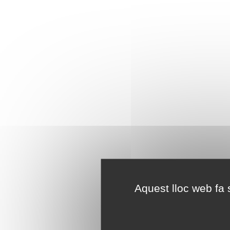
Aquest lloc web fa s