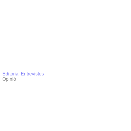
Editorial
Entrevistes
Opinió