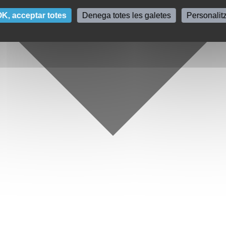
K, acceptar totes
Denega totes les galetes
Personalit