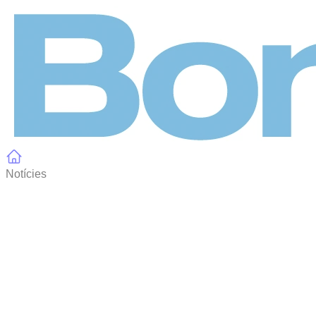
Panell de gestió de galetes
Notícies