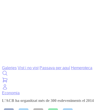
Galeries
Vist i no vist
Passava per aquí
Hemeroteca
Economia
L’ACB ha organitzat més de 300 esdeveniments el 2014