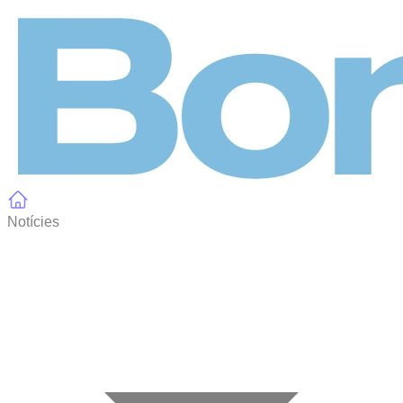
Panell de gestió de galetes
Notícies