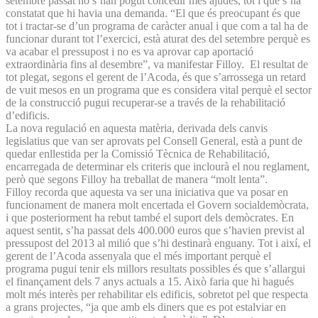
setembre passat no s’han pogut concedir més ajudes, tot i que s’ha
constatat que hi havia una demanda. “El que és preocupant és que
tot i tractar-se d’un programa de caràcter anual i que com a tal ha de
funcionar durant tot l’exercici, està aturat des del setembre perquè es
va acabar el pressupost i no es va aprovar cap aportació
extraordinària fins al desembre”, va manifestar Filloy. El resultat de
tot plegat, segons el gerent de l’Acoda, és que s’arrossega un retard
de vuit mesos en un programa que es considera vital perquè el sector
de la construcció pugui recuperar-se a través de la rehabilitació
d’edificis.
La nova regulació en aquesta matèria, derivada dels canvis
legislatius que van ser aprovats pel Consell General, està a punt de
quedar enllestida per la Comissió Tècnica de Rehabilitació,
encarregada de determinar els criteris que inclourà el nou reglament,
però que segons Filloy ha treballat de manera “molt lenta”.
Filloy recorda que aquesta va ser una iniciativa que va posar en
funcionament de manera molt encertada el Govern socialdemòcrata,
i que posteriorment ha rebut també el suport dels demòcrates. En
aquest sentit, s’ha passat dels 400.000 euros que s’havien previst al
pressupost del 2013 al milió que s’hi destinarà enguany. Tot i així, el
gerent de l’Acoda assenyala que el més important perquè el
programa pugui tenir els millors resultats possibles és que s’allargui
el finançament dels 7 anys actuals a 15. Això faria que hi hagués
molt més interès per rehabilitar els edificis, sobretot pel que respecta
a grans projectes, “ja que amb els diners que es pot estalviar en