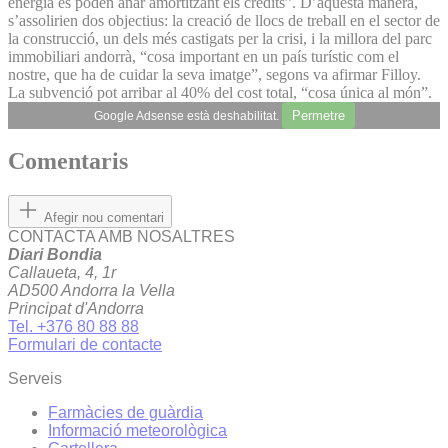
energia es poden anar amortitzant els crèdits”. D’aquesta manera,
s’assolirien dos objectius: la creació de llocs de treball en el sector de
la construcció, un dels més castigats per la crisi, i la millora del parc
immobiliari andorrà, “cosa important en un país turístic com el
nostre, que ha de cuidar la seva imatge”, segons va afirmar Filloy.
La subvenció pot arribar al 40% del cost total, “cosa única al món”.
Permetre
Google Adsense està deshabilitat.
Comentaris
Afegir nou comentari
CONTACTA AMB NOSALTRES
Diari Bondia
Callaueta, 4, 1r
AD500 Andorra la Vella
Principat d'Andorra
Tel. +376 80 88 88
Formulari de contacte
Serveis
Farmàcies de guàrdia
Informació meteorològica