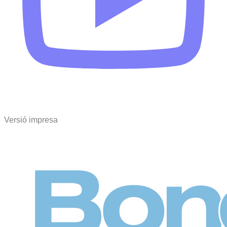
Versió impresa