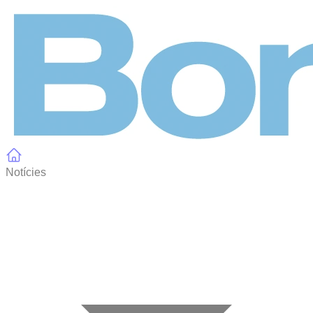
Panell de gestió de galetes
Notícies