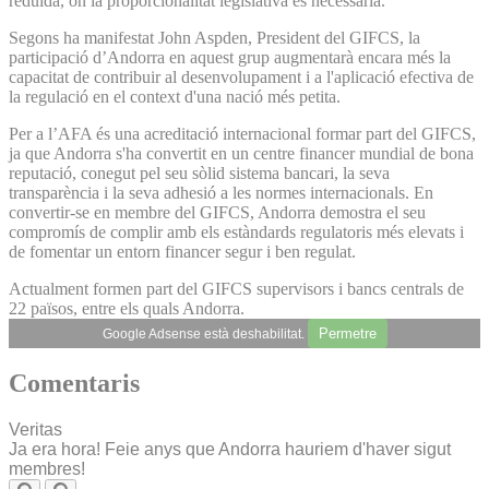
reduïda, on la proporcionalitat legislativa és necessària.
Segons ha manifestat John Aspden, President del GIFCS, la
participació d’Andorra en aquest grup augmentarà encara més la
capacitat de contribuir al desenvolupament i a l'aplicació efectiva de
la regulació en el context d'una nació més petita.
Per a l’AFA és una acreditació internacional formar part del GIFCS,
ja que Andorra s'ha convertit en un centre financer mundial de bona
reputació, conegut pel seu sòlid sistema bancari, la seva
transparència i la seva adhesió a les normes internacionals. En
convertir-se en membre del GIFCS, Andorra demostra el seu
compromís de complir amb els estàndards regulatoris més elevats i
de fomentar un entorn financer segur i ben regulat.
Actualment formen part del GIFCS supervisors i bancs centrals de
22 països, entre els quals Andorra.
Permetre
Google Adsense està deshabilitat.
Comentaris
Veritas
Ja era hora! Feie anys que Andorra hauriem d'haver sigut
membres!