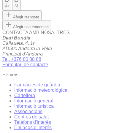
👍
👎
Afegir resposta
Afegir nou comentari
CONTACTA AMB NOSALTRES
Diari Bondia
Callaueta, 4, 1r
AD500 Andorra la Vella
Principat d'Andorra
Tel. +376 80 88 88
Formulari de contacte
Serveis
Farmàcies de guàrdia
Informació meteorològica
Cartellera
Informació general
Informació turística
Associacions
Centres de salut
Telèfons d'interès
Enllaços d'interés