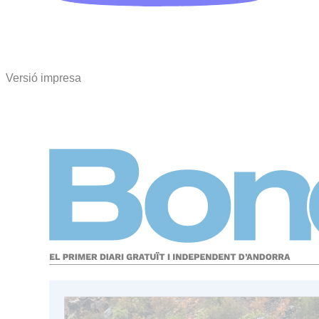
Versió impresa