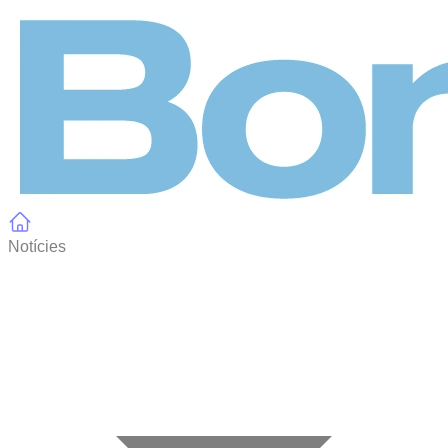
Panell de gestió de galetes
Notícies