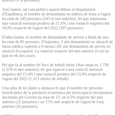
anterior (374 persones).
Així mateix, tal com publica aquest dilluns el departament
d'Estadística, el nombre de demandants en millora de feina a l'agost
ha estat de 249 persones (245 el mes anterior), fet que representa
una variació mensual positiva de l'1,6% i una variació negativa del
18,9% respecte de l'agost del 2022 (307 persones).
D'altra banda, el nombre de demandants de serveis a finals de mes
ha estat de 85 persones. D'aquestes, 3 són demandants en situació de
baixa mèdica superior a 6 mesos i 82 són demandants de serveis en
situació d'ocupació. La variació respecte del mes anterior és nul·la
tant en els dos casos.
Pel que fa al nombre de llocs de treball oferts s'han situat en 1.758
(2.079 el mes anterior), fet que equival a una variació mensual
negativa del 15,4% i una variació positiva del 33,9% respecte de
l'agost del 2022 (1.313 ofertes de treball).
Una altra de les dades a destacar és que el nombre de persones
beneficiàries de la prestació econòmica per desocupació involuntària
decretada pel Govern ha estat de 23, un 4,5% respecte del mes
anterior (22 persones) i un 15% més respecte de l'agost de l'any
anterior (20 persones).