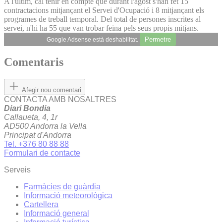
A l'últim, cal tenir en compte que durant l'agost s'han fet 15
contractacions mitjançant el Servei d'Ocupació i 8 mitjançant els
programes de treball temporal. Del total de persones inscrites al
servei, n'hi ha 55 que van trobar feina pels seus propis mitjans.
Permetre
Google Adsense està deshabilitat.
Comentaris
Afegir nou comentari
CONTACTA AMB NOSALTRES
Diari Bondia
Callaueta, 4, 1r
AD500 Andorra la Vella
Principat d'Andorra
Tel. +376 80 88 88
Formulari de contacte
Serveis
Farmàcies de guàrdia
Informació meteorològica
Cartellera
Informació general