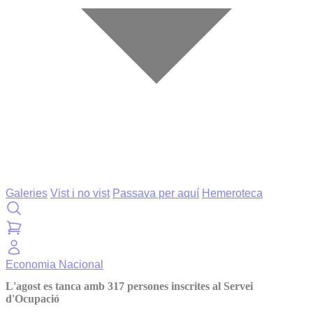
Galeries
Vist i no vist
Passava per aquí
Hemeroteca
Economia
Nacional
L'agost es tanca amb 317 persones inscrites al Servei
d'Ocupació