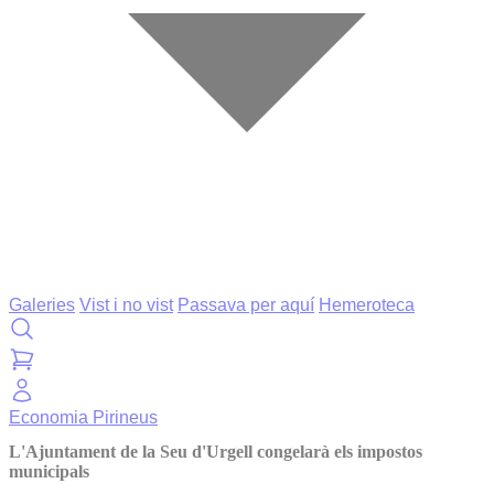
Galeries
Vist i no vist
Passava per aquí
Hemeroteca
Economia
Pirineus
L'Ajuntament de la Seu d'Urgell congelarà els impostos
municipals