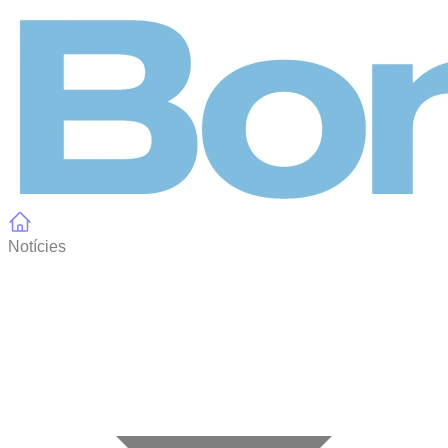
Panell de gestió de galetes
Notícies