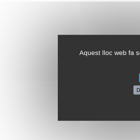
Aquest lloc web fa se
D