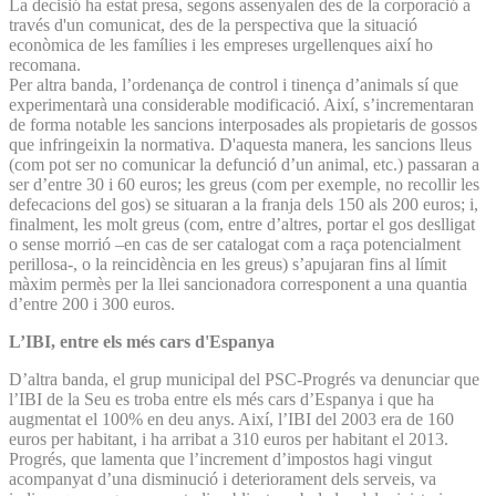
La decisió ha estat presa, segons assenyalen des de la corporació a
través d'un comunicat, des de la perspectiva que la situació
econòmica de les famílies i les empreses urgellenques així ho
recomana.
Per altra banda, l’ordenança de control i tinença d’animals sí que
experimentarà una considerable modificació. Així, s’incrementaran
de forma notable les sancions interposades als propietaris de gossos
que infringeixin la normativa. D'aquesta manera, les sancions lleus
(com pot ser no comunicar la defunció d’un animal, etc.) passaran a
ser d’entre 30 i 60 euros; les greus (com per exemple, no recollir les
defecacions del gos) se situaran a la franja dels 150 als 200 euros; i,
finalment, les molt greus (com, entre d’altres, portar el gos deslligat
o sense morrió –en cas de ser catalogat com a raça potencialment
perillosa-, o la reincidència en les greus) s’apujaran fins al límit
màxim permès per la llei sancionadora corresponent a una quantia
d’entre 200 i 300 euros.
L’IBI, entre els més cars d'Espanya
D’altra banda, el grup municipal del PSC-Progrés va denunciar que
l’IBI de la Seu es troba entre els més cars d’Espanya i que ha
augmentat el 100% en deu anys. Així, l’IBI del 2003 era de 160
euros per habitant, i ha arribat a 310 euros per habitant el 2013.
Progrés, que lamenta que l’increment d’impostos hagi vingut
acompanyat d’una disminució i deteriorament dels serveis, va