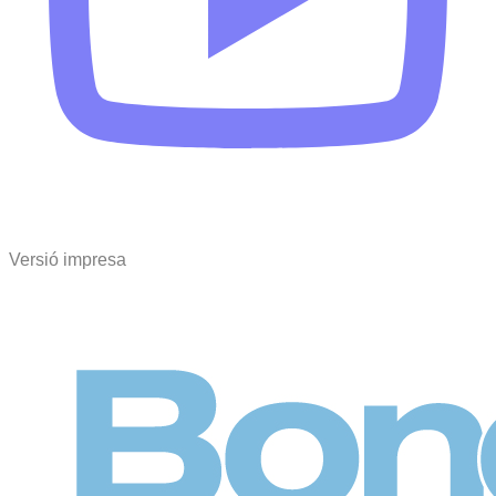
Versió impresa