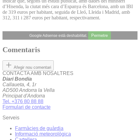
indicar que, segons un estudi publicat, amb dades del ministeri
d’Hisenda, la ciutat més cara d’Espanya és Barcelona, amb un IBI
de 319 euros per habitant, seguida de Lleó, Lleida i Madrid, amb
312, 311 i 287 euros per habitant, respectivament.
Permetre
Google Adsense està deshabilitat.
Comentaris
Afegir nou comentari
CONTACTA AMB NOSALTRES
Diari Bondia
Callaueta, 4, 1r
AD500 Andorra la Vella
Principat d'Andorra
Tel. +376 80 88 88
Formulari de contacte
Serveis
Farmàcies de guàrdia
Informació meteorològica
Cartellera