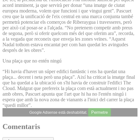
acord imminent, ja que servirà per donar “una imatge de ciutat
europea moderna, volem que funcioni i que vingui gent”. Pascuet
creu que la unificació de l'eix central en una marca conjunta també
permetrà potenciar els comerços de Riberaygua i travesseres, però
per això cal posar-se a l'alçada. “No pretenem competir amb preus
de segona, però si oferir quelcom més del que oferim ara”, recorda,
a la vegada que reconeix que enveja les zones veïnes. “Aquest
Nadal tothom estava encantat per com han quedat les avingudes
després de les obres”.
Una plaça que no entén ningú
“Hi havia d'haver un súper edifici fantàstic i ens ha quedat una
plaça... decent i neta però una plaça”. Així ha criticat la imatge final
que ha quedat a la ubicació on s'hi havia de construir l'edifici The
Cloud. Malgrat que prefereix la plaça com està actualment i no pas
amb obres, Pascuet apunta que l'art que hi ha no l'entén ningú i
espera que amb la nova zona de vianants a l'inici del carrer la plaça
“quedi millor”.
Permetre
Google Adsense està deshabilitat.
Comentaris