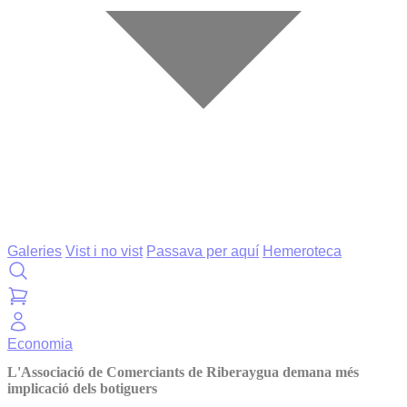
Galeries
Vist i no vist
Passava per aquí
Hemeroteca
Economia
L'Associació de Comerciants de Riberaygua demana més
implicació dels botiguers