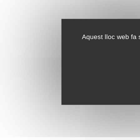
Aquest lloc web fa s