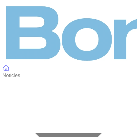
Panell de gestió de galetes
Notícies