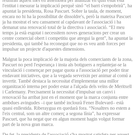
reuniran aquest mes en assemblea per analitzar en quin estat està
l'entitat i mesurar la implicació perquè sinó “el barri s'empobrirà”, ha
apuntat la presidenta, Rosa Pascuet. Sobre la taula, de moment,
encara no hi ha la possibilitat de dissoldre's, però la mateixa Pascuet
ja ha mostrat el seu cansament al capdavant de l'associació i ha
demanat una renovació total de la directiva i associació. “El meu
temps ja està esgotat i necessitem noves generacions per crear un
centre comercial obert i competitiu que atregui la gent”, ha apuntat la
presidenta, qui també ha reconegut que no es veu amb forces per
impulsar un projecte d'aquestes dimensions.
Malgrat la poca implicació de la majoria dels comerciants de la zona,
Pascuet no perd l'esperança i insta als botiguers a replantejar-se la
vinculació i començar per pagar quota a l'associació per poder tirar
endavant iniciatives, que a la vegada serveixin per animar al comú a
invertir. També destaca la necessitat d'implementar una millor
organització interna per poder estar a l'alçada dels veïns de Meritxell
i Carlemany. Precisament la necessitat d'impulsar un canvi i
renovació ha arribat just en el moment que la marca conjunta entre
ambdues avingudes –i que també inclourà Fener Bulevard– està
quasi enllestida. Riberaygua en quedarà fora. “Nosaltres no estem a
l'eix central, som un altre comerç a segona línia”, ha expressar
Pascuet, que ha negat que en algun moment hagin volgut formar
part de la nova gran marca.
De fet, la presidenta de l'associació s'ha mostrat satisfeta per aquest