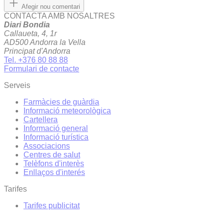
Afegir nou comentari
CONTACTA AMB NOSALTRES
Diari Bondia
Callaueta, 4, 1r
AD500 Andorra la Vella
Principat d'Andorra
Tel. +376 80 88 88
Formulari de contacte
Serveis
Farmàcies de guàrdia
Informació meteorològica
Cartellera
Informació general
Informació turística
Associacions
Centres de salut
Telèfons d'interès
Enllaços d'interés
Tarifes
Tarifes publicitat