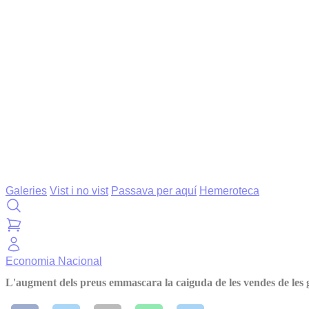
Galeries
Vist i no vist
Passava per aquí
Hemeroteca
Economia
Nacional
L'augment dels preus emmascara la caiguda de les vendes de les g