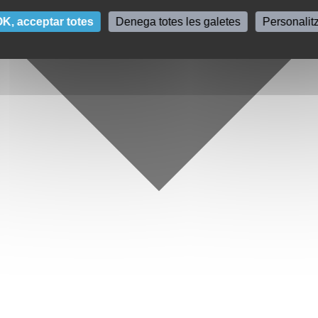
K, acceptar totes
Denega totes les galetes
Personalit