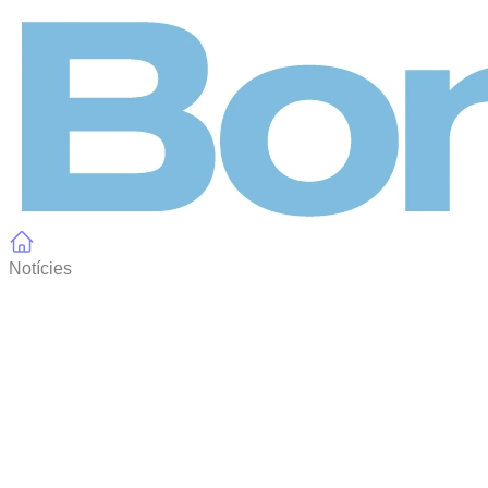
Panell de gestió de galetes
Notícies