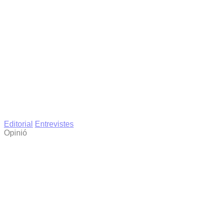
Editorial
Entrevistes
Opinió