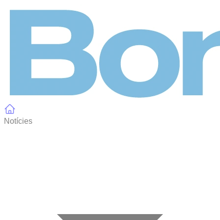
Panell de gestió de galetes
Notícies