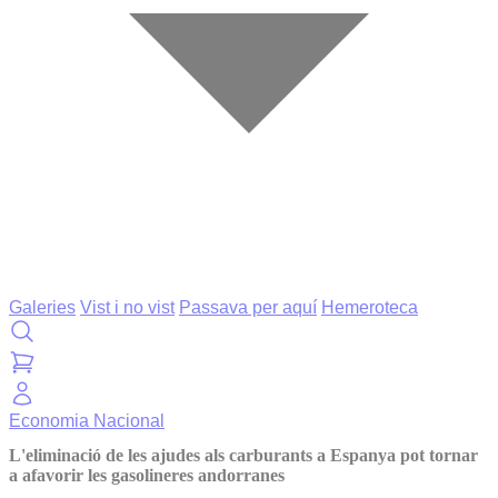
Galeries
Vist i no vist
Passava per aquí
Hemeroteca
Economia
Nacional
L'eliminació de les ajudes als carburants a Espanya pot tornar
a afavorir les gasolineres andorranes