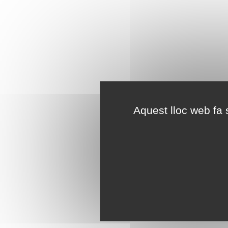
Aquest lloc web fa s