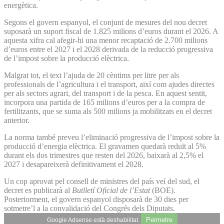
energètica.
Segons el govern espanyol, el conjunt de mesures del nou decret
suposarà un suport fiscal de 1.825 milions d’euros durant el 2026. A
aquesta xifra cal afegir-hi una menor recaptació de 2.700 milions
d’euros entre el 2027 i el 2028 derivada de la reducció progressiva
de l’impost sobre la producció elèctrica.
Malgrat tot, el text l’ajuda de 20 cèntims per litre per als
professionals de l’agricultura i el transport, així com ajudes directes
per als sectors agrari, del transport i de la pesca. En aquest sentit,
incorpora una partida de 165 milions d’euros per a la compra de
fertilitzants, que se suma als 500 milions ja mobilitzats en el decret
anterior.
La norma també preveu l’eliminació progressiva de l’impost sobre la
producció d’energia elèctrica. El gravamen quedarà reduït al 5%
durant els dos trimestres que resten del 2026, baixarà al 2,5% el
2027 i desapareixerà definitivament el 2028.
Un cop aprovat pel consell de ministres del país veí del sud, el
decret es publicarà al
Butlletí Oficial de l’Estat
(BOE).
Posteriorment, el govern espanyol disposarà de 30 dies per
sotmetre’l a la convalidació del Congrés dels Diputats.
Permetre
Google Adsense està deshabilitat.