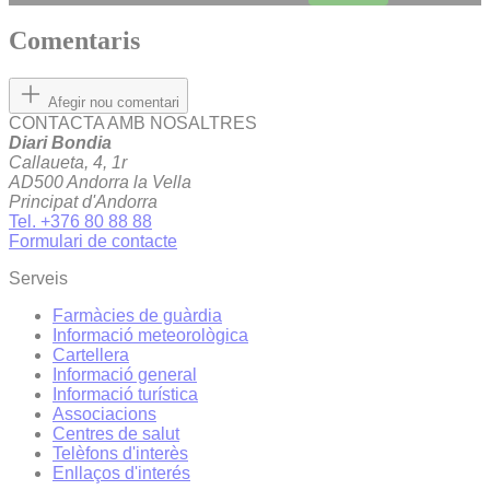
Comentaris
Afegir nou comentari
CONTACTA AMB NOSALTRES
Diari Bondia
Callaueta, 4, 1r
AD500 Andorra la Vella
Principat d'Andorra
Tel. +376 80 88 88
Formulari de contacte
Serveis
Farmàcies de guàrdia
Informació meteorològica
Cartellera
Informació general
Informació turística
Associacions
Centres de salut
Telèfons d'interès
Enllaços d'interés