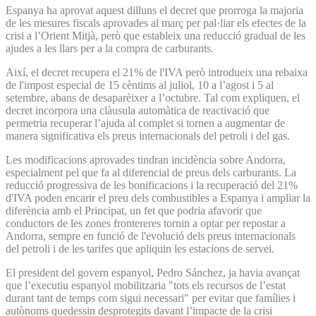
Espanya ha aprovat aquest dilluns el decret que prorroga la majoria
de les mesures fiscals aprovades al març per pal·liar els efectes de la
crisi a l’Orient Mitjà, però que estableix una reducció gradual de les
ajudes a les llars per a la compra de carburants.
Així, el decret recupera el 21% de l'IVA però introdueix una rebaixa
de l'impost especial de 15 cèntims al juliol, 10 a l’agost i 5 al
setembre, abans de desaparèixer a l’octubre. Tal com expliquen, el
decret incorpora una clàusula automàtica de reactivació que
permetria recuperar l’ajuda al complet si tornen a augmentar de
manera significativa els preus internacionals del petroli i del gas.
Les modificacions aprovades tindran incidència sobre Andorra,
especialment pel que fa al diferencial de preus dels carburants. La
reducció progressiva de les bonificacions i la recuperació del 21%
d'IVA poden encarir el preu dels combustibles a Espanya i ampliar la
diferència amb el Principat, un fet que podria afavorir que
conductors de les zones frontereres tornin a optar per repostar a
Andorra, sempre en funció de l'evolució dels preus internacionals
del petroli i de les tarifes que apliquin les estacions de servei.
El president del govern espanyol, Pedro Sánchez, ja havia avançat
que l’executiu espanyol mobilitzaria "tots els recursos de l’estat
durant tant de temps com sigui necessari" per evitar que famílies i
autònoms quedessin desprotegits davant l’impacte de la crisi