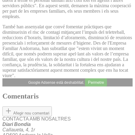
duent a terme el personal sanitari així com tots els agents i altres
servidors públics". En aquest sentit, demanen la màxima cooperació
per part de les empreses familiars, els seus membres i els seus
empleats.
També han assenyalat que convé fomentar pràctiques que
disminueixin el risc de contagi mitjançant l’impuls del teletreball,
reduccions d’horaris, limitació d’aforaments, disminució de reunions
presencials i reforçament de mesures d’higiene. Des de l'Empresa
Familiar Andorrana, han subratllat que "estem vivint un moment
difícil, que només podrem superar apel·lant als valors de l’empresa
familiar, que són els valors de la nostra cultura i del nostre país. La
confiança, la prudència, la solidaritat i la fortalesa ens ajudaran a
superar satisfactòriament aquest moment complex que ens ha tocat
viure".
Permetre
Google Adsense està deshabilitat.
Comentaris
Afegir nou comentari
CONTACTA AMB NOSALTRES
Diari Bondia
Callaueta, 4, 1r