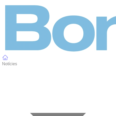
Panell de gestió de galetes
Notícies