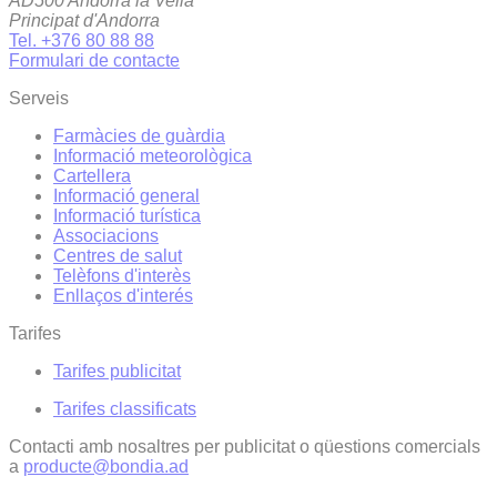
AD500 Andorra la Vella
Principat d'Andorra
Tel. +376 80 88 88
Formulari de contacte
Serveis
Farmàcies de guàrdia
Informació meteorològica
Cartellera
Informació general
Informació turística
Associacions
Centres de salut
Telèfons d'interès
Enllaços d'interés
Tarifes
Tarifes publicitat
Tarifes classificats
Contacti amb nosaltres per publicitat o qüestions comercials
a
producte@bondia.ad