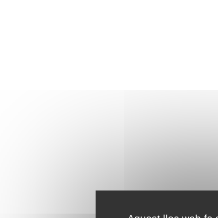
Aquest lloc web fa s