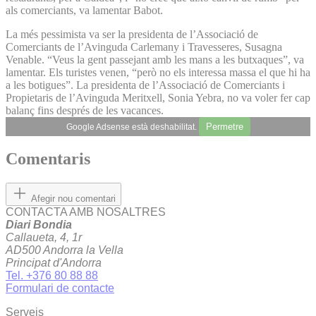
als comerciants, va lamentar Babot.
La més pessimista va ser la presidenta de l’Associació de
Comerciants de l’Avinguda Carlemany i Travesseres, Susagna
Venable. “Veus la gent passejant amb les mans a les butxaques”, va
lamentar. Els turistes venen, “però no els interessa massa el que hi ha
a les botigues”. La presidenta de l’Associació de Comerciants i
Propietaris de l’Avinguda Meritxell, Sonia Yebra, no va voler fer cap
balanç fins després de les vacances.
Permetre
Google Adsense està deshabilitat.
Comentaris
Afegir nou comentari
CONTACTA AMB NOSALTRES
Diari Bondia
Callaueta, 4, 1r
AD500 Andorra la Vella
Principat d'Andorra
Tel. +376 80 88 88
Formulari de contacte
Serveis