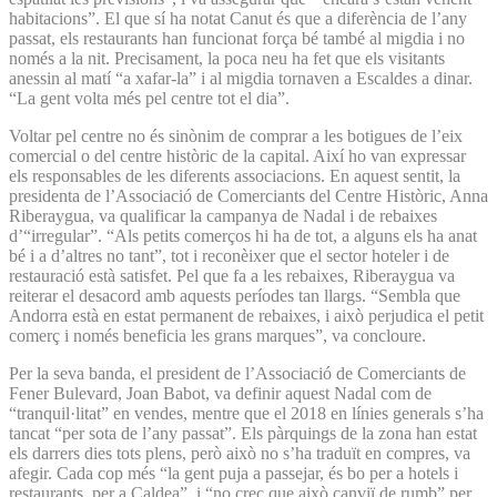
habitacions”. El que sí ha notat Canut és que a diferència de l’any
passat, els restaurants han funcionat força bé també al migdia i no
només a la nit. Precisament, la poca neu ha fet que els visitants
anessin al matí “a xafar-la” i al migdia tornaven a Escaldes a dinar.
“La gent volta més pel centre tot el dia”.
Voltar pel centre no és sinònim de comprar a les botigues de l’eix
comercial o del centre històric de la capital. Així ho van expressar
els responsables de les diferents associacions. En aquest sentit, la
presidenta de l’Associació de Comerciants del Centre Històric, Anna
Riberaygua, va qualificar la campanya de Nadal i de rebaixes
d’“irregular”. “Als petits comerços hi ha de tot, a alguns els ha anat
bé i a d’altres no tant”, tot i reconèixer que el sector hoteler i de
restauració està satisfet. Pel que fa a les rebaixes, Riberaygua va
reiterar el desacord amb aquests períodes tan llargs. “Sembla que
Andorra està en estat permanent de rebaixes, i això perjudica el petit
comerç i només beneficia les grans marques”, va concloure.
Per la seva banda, el president de l’Associació de Comerciants de
Fener Bulevard, Joan Babot, va definir aquest Nadal com de
“tranquil·litat” en vendes, mentre que el 2018 en línies generals s’ha
tancat “per sota de l’any passat”. Els pàrquings de la zona han estat
els darrers dies tots plens, però això no s’ha traduït en compres, va
afegir. Cada cop més “la gent puja a passejar, és bo per a hotels i
restaurants, per a Caldea”, i “no crec que això canviï de rumb” per