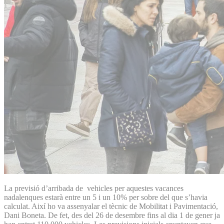
La previsió d’arribada de vehicles per aquestes vacances
nadalenques estarà entre un 5 i un 10% per sobre del que s’havia
calculat. Així ho va assenyalar el tècnic de Mobilitat i Pavimentació,
Dani Boneta. De fet, des del 26 de desembre fins al dia 1 de gener ja