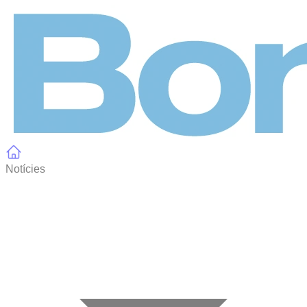
Panell de gestió de galetes
Notícies