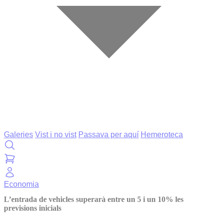
Galeries
Vist i no vist
Passava per aquí
Hemeroteca
Economia
L’entrada de vehicles superarà entre un 5 i un 10% les
previsions inicials