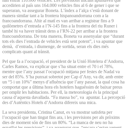
han entrat 110.000 vehicles. Les previsions inicials apuntaven que
accedirien al país uns 164.000 vehicles fins al 6 de gener i que se
superaran, va assegurar Boneta. L’índex a l’alça s’està donant de
manera similar tant a la frontera hispanoandorrana com a la
francoandorrana. Ahir al matí es van arribar a registrar fins a 9
quilòmetres d’entrada a l’N-145 fins a la frontera del riu Runer i
també hi va haver trànsit dens a l’RN-22 per arribar a la frontera
francoandorrana. De tota manera, Boneta va assenyalar que “durant
tots els dies l’entrada de vehicles està sent potent”, i va apuntar que
demà, d’entrada, i diumenge, de sortida, seran els dies més
complicats quant al trànsit.
Pel que fa a l’ocupació, el president de la Unió Hotelera d’Andorra,
Carles Ramos, va explicar que s’ha situat entre el 70 i el 78%,
mentre que l’any passat l’ocupació mitjana per festes de Nadal va
ser del 85%. S’ha punxat sobretot per Cap d’Any, va dir, amb entre
un “5 i un 10%” menys d’afluència que l’any passat, la qual cosa ha
comportat que a última hora els hotelers haguéssim de baixar preus
per omplir les habitacions. Per ell, la meteorologia és la principal
causa d’aquesta davallada. “Fa massa bo”, va apuntar. La percepció
des d’Autèntics Hotels d’Andorra difereix una mica.
La seva presidenta, Cristina Canut, es va mostrar satisfeta per
l’ocupació que han tingut fins ara, i les previsions per als pròxims
dies de moment són de fins un 80%. “La manca de neu no ha
espatllat les previsions”, i va assegurar que “encara s’estan venent