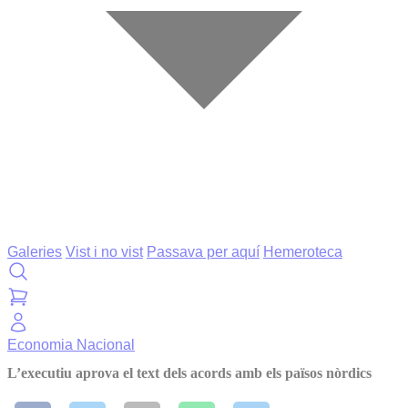
Galeries
Vist i no vist
Passava per aquí
Hemeroteca
Economia
Nacional
L’executiu aprova el text dels acords amb els països nòrdics