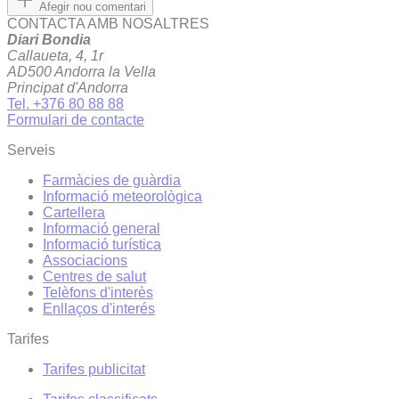
Afegir nou comentari
CONTACTA AMB NOSALTRES
Diari Bondia
Callaueta, 4, 1r
AD500 Andorra la Vella
Principat d'Andorra
Tel. +376 80 88 88
Formulari de contacte
Serveis
Farmàcies de guàrdia
Informació meteorològica
Cartellera
Informació general
Informació turística
Associacions
Centres de salut
Telèfons d'interès
Enllaços d'interés
Tarifes
Tarifes publicitat