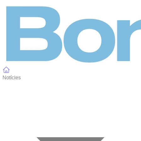
Panell de gestió de galetes
Notícies