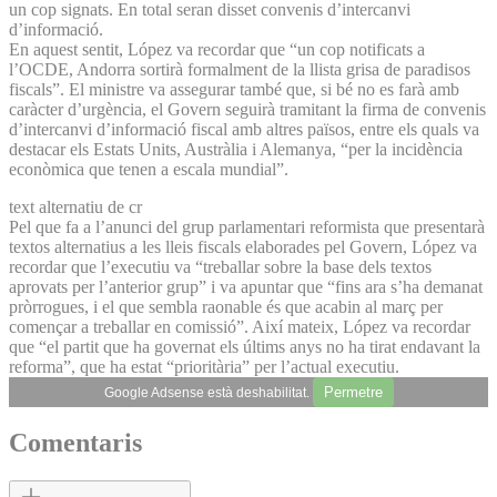
un cop signats. En total seran disset convenis d’intercanvi
d’informació.
En aquest sentit, López va recordar que “un cop notificats a
l’OCDE, Andorra sortirà formalment de la llista grisa de paradisos
fiscals”. El ministre va assegurar també que, si bé no es farà amb
caràcter d’urgència, el Govern seguirà tramitant la firma de convenis
d’intercanvi d’informació fiscal amb altres països, entre els quals va
destacar els Estats Units, Austràlia i Alemanya, “per la incidència
econòmica que tenen a escala mundial”.
text alternatiu de cr
Pel que fa a l’anunci del grup parlamentari reformista que presentarà
textos alternatius a les lleis fiscals elaborades pel Govern, López va
recordar que l’executiu va “treballar sobre la base dels textos
aprovats per l’anterior grup” i va apuntar que “fins ara s’ha demanat
pròrrogues, i el que sembla raonable és que acabin al març per
començar a treballar en comissió”. Així mateix, López va recordar
que “el partit que ha governat els últims anys no ha tirat endavant la
reforma”, que ha estat “prioritària” per l’actual executiu.
Permetre
Google Adsense està deshabilitat.
Comentaris