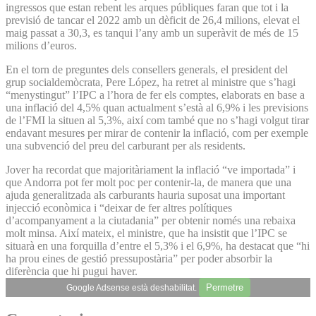
ingressos que estan rebent les arques públiques faran que tot i la
previsió de tancar el 2022 amb un dèficit de 26,4 milions, elevat el
maig passat a 30,3, es tanqui l’any amb un superàvit de més de 15
milions d’euros.
En el torn de preguntes dels consellers generals, el president del
grup socialdemòcrata, Pere López, ha retret al ministre que s’hagi
“menystingut” l’IPC a l’hora de fer els comptes, elaborats en base a
una inflació del 4,5% quan actualment s’està al 6,9% i les previsions
de l’FMI la situen al 5,3%, així com també que no s’hagi volgut tirar
endavant mesures per mirar de contenir la inflació, com per exemple
una subvenció del preu del carburant per als residents.
Jover ha recordat que majoritàriament la inflació “ve importada” i
que Andorra pot fer molt poc per contenir-la, de manera que una
ajuda generalitzada als carburants hauria suposat una important
injecció econòmica i “deixar de fer altres polítiques
d’acompanyament a la ciutadania” per obtenir només una rebaixa
molt minsa. Així mateix, el ministre, que ha insistit que l’IPC se
situarà en una forquilla d’entre el 5,3% i el 6,9%, ha destacat que “hi
ha prou eines de gestió pressupostària” per poder absorbir la
diferència que hi pugui haver.
Permetre
Google Adsense està deshabilitat.