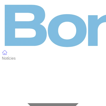
Panell de gestió de galetes
Notícies