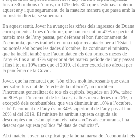
fins a 336 milions d’euros, un 10% dels 305 que s’estimava obtenir
aquest any i que segurament, de la mateixa manera que passa amb la
imposició directa, se superaran.
En aquest sentit, Jover ha avançat les xifres dels ingressos de Duana
corresponents al mes d’octubre, que han crescut un 42% respecte al
mateix mes de l’any passat, per defensar el bon funcionament de
l’economia, que es tradueix en una major recaptació per a l’Estat. I
no només són bones les dades d’octubre, ha continuat el ministre,
que ha incidit també que l’acumulat en els deu primers mesos de
l’any és fins a un 47% superior al del mateix període de l’any passat
i fins i tot un 10% més que el 2019, el darrer exercici no afectat per
la pandèmia de la Covid.
Jover, que ha remarcat que “són xifres molt interessants que estan
per sobre fins i tot de l’efecte de la inflació”, ha incidit en
l’increment generalitzat de tots els capítols, begudes un 10%, tabac
un 86% per l’increment de les taxes, i altres mercaderies un 26%, a
excepció dels combustibles, que van disminuir un 10% a l’octubre,
si bé l’acumulat de l’any és un 34% superior al de l’any passat i un
20% al del 2019. El ministre ha atribuït aquesta caiguda als
descomptes que estan aplicant els països veïns als carburants, i ha
detacat que aquesta política “té data de caducitat”.
Així mateix, Jover ha explicat que la bona marxa de l’economia i els