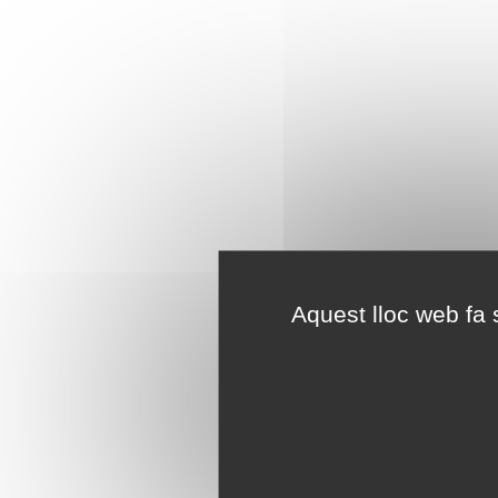
Aquest lloc web fa s