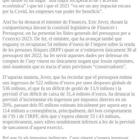
que també hi ha hagut “una major recuperació de l’activitat
econòmica” i que tot i que el 2021 “va ser un any impactat encara
per la Covid, les empreses van poder fer beneficis”.
Així ho ha destacat el ministre de Finances, Eric Jover, durant la
compareixença davant la comissió legislativa de Finances i
Pressupost, on ha presentat les línies generals del pressupost per a
l’exercici 2023. De fet, el ministre, que ha avançat també que
enguany es recaptaran 54 milions d’euros de l’impost sobre la renda
de les persones físiques (IRPF) quan se n’estimaven únicament 38 al
pressupost del 2022, ha fet servir aquestes dades per defensar els
comptes de l’any vinent no únicament negant que fossin optimistes,
sinó mantenint que es tracta d’unes previsions “conservadores”.
D’aquesta manera, Jover, que ha recordar que el pressupost estima
uns ingressos de 522 milions d’euros per unes despeses globals de
536 milions, el que fa un dèficit de gestió de 13,9 milions i la
previsió d’un dèficit de caixa de 31,4 milions d’euros, ha destacat la
previsió d’incrementar els ingressos per impostos directes en un
20%, passant dels 95 milions estimats inicialment per aquest any a
114 milions a conseqüència, principalment, del bon comportament
de l’IS i de l’IRPF, dels que s’espera obtenir 55 i 43 milions,
respectivament, unes xifres notablement inferiors a les de la previsió
de tancament d’aquest exercici.
Pel que fa als impostos indirectes, l’any vinent s’espera ingressar