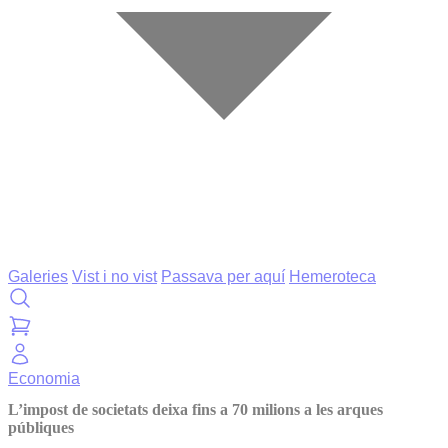
Galeries
Vist i no vist
Passava per aquí
Hemeroteca
Economia
L’impost de societats deixa fins a 70 milions a les arques
públiques