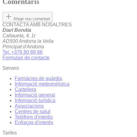
Comentaris
Afegir nou comentari
CONTACTA AMB NOSALTRES
Diari Bondia
Callaueta, 4, 1r
AD500 Andorra la Vella
Principat d'Andorra
Tel. +376 80 88 88
Formulari de contacte
Serveis
Farmàcies de guàrdia
Informació meteorològica
Cartellera
Informació general
Informació turística
Associacions
Centres de salut
Telèfons d'interès
Enllaços d'interés
Tarifes