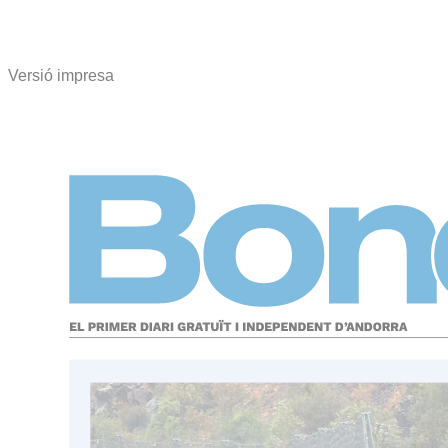
Versió impresa