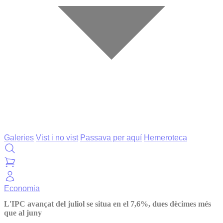
Galeries
Vist i no vist
Passava per aquí
Hemeroteca
Economia
L'IPC avançat del juliol se situa en el 7,6%, dues dècimes més
que al juny