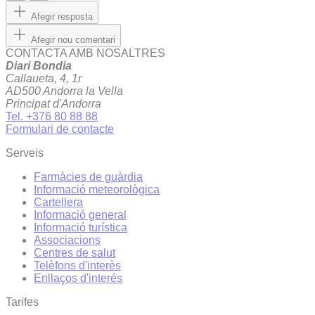
Afegir resposta
Afegir nou comentari
CONTACTA AMB NOSALTRES
Diari Bondia
Callaueta, 4, 1r
AD500 Andorra la Vella
Principat d'Andorra
Tel. +376 80 88 88
Formulari de contacte
Serveis
Farmàcies de guàrdia
Informació meteorològica
Cartellera
Informació general
Informació turística
Associacions
Centres de salut
Telèfons d'interès
Enllaços d'interés
Tarifes