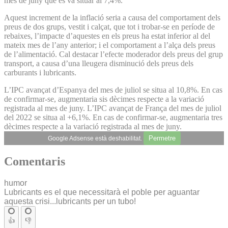
mes de juny que es va situar al 7,4%.
Aquest increment de la inflació seria a causa del comportament dels
preus de dos grups, vestit i calçat, que tot i trobar-se en període de
rebaixes, l’impacte d’aquestes en els preus ha estat inferior al del
mateix mes de l’any anterior; i el comportament a l’alça dels preus
de l’alimentació. Cal destacar l’efecte moderador dels preus del grup
transport, a causa d’una lleugera disminució dels preus dels
carburants i lubricants.
L’IPC avançat d’Espanya del mes de juliol se situa al 10,8%. En cas
de confirmar-se, augmentaria sis dècimes respecte a la variació
registrada al mes de juny. L’IPC avançat de França del mes de juliol
del 2022 se situa al +6,1%. En cas de confirmar-se, augmentaria tres
dècimes respecte a la variació registrada al mes de juny.
Permetre
Google Adsense està deshabilitat.
Comentaris
humor
Lubricants es el que necessitarà el poble per aguantar
aquesta crisi...lubricants per un tubo!
👍
👎