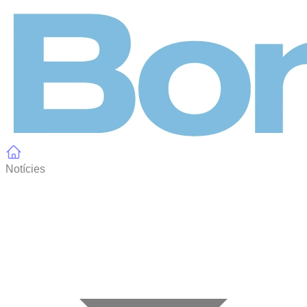
Panell de gestió de galetes
Notícies