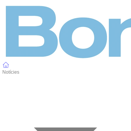
Panell de gestió de galetes
Notícies