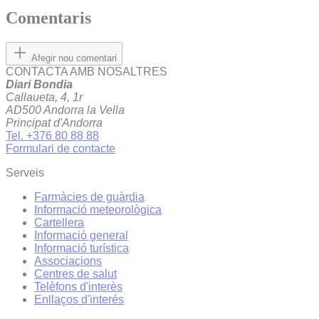
Comentaris
Afegir nou comentari
CONTACTA AMB NOSALTRES
Diari Bondia
Callaueta, 4, 1r
AD500 Andorra la Vella
Principat d'Andorra
Tel. +376 80 88 88
Formulari de contacte
Serveis
Farmàcies de guàrdia
Informació meteorològica
Cartellera
Informació general
Informació turística
Associacions
Centres de salut
Telèfons d'interès
Enllaços d'interés