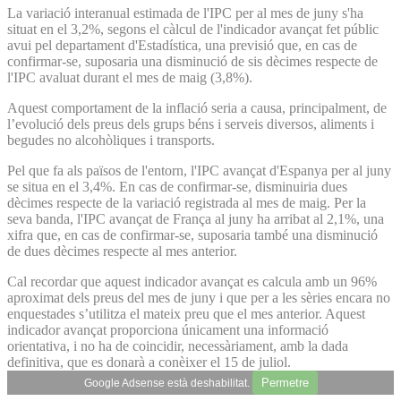
La variació interanual estimada de l'IPC per al mes de juny s'ha
situat en el 3,2%, segons el càlcul de l'indicador avançat fet públic
avui pel departament d'Estadística, una previsió que, en cas de
confirmar-se, suposaria una disminució de sis dècimes respecte de
l'IPC avaluat durant el mes de maig (3,8%).
Aquest comportament de la inflació seria a causa, principalment, de
l’evolució dels preus dels grups béns i serveis diversos, aliments i
begudes no alcohòliques i transports.
Pel que fa als països de l'entorn, l'IPC avançat d'Espanya per al juny
se situa en el 3,4%. En cas de confirmar-se, disminuiria dues
dècimes respecte de la variació registrada al mes de maig. Per la
seva banda, l'IPC avançat de França al juny ha arribat al 2,1%, una
xifra que, en cas de confirmar-se, suposaria també una disminució
de dues dècimes respecte al mes anterior.
Cal recordar que aquest indicador avançat es calcula amb un 96%
aproximat dels preus del mes de juny i que per a les sèries encara no
enquestades s’utilitza el mateix preu que el mes anterior. Aquest
indicador avançat proporciona únicament una informació
orientativa, i no ha de coincidir, necessàriament, amb la dada
definitiva, que es donarà a conèixer el 15 de juliol.
Permetre
Google Adsense està deshabilitat.