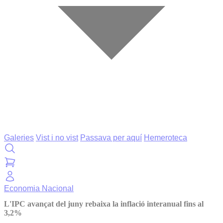
Galeries
Vist i no vist
Passava per aquí
Hemeroteca
Economia
Nacional
L'IPC avançat del juny rebaixa la inflació interanual fins al
3,2%