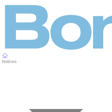
Panell de gestió de galetes
Notícies