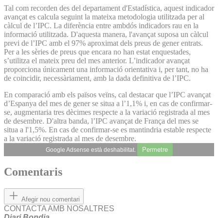
Tal com recorden des del departament d'Estadística, aquest indicador
avançat es calcula seguint la mateixa metodologia utilitzada per al
càlcul de l’IPC. La diferència entre ambdós indicadors rau en la
informació utilitzada. D'aquesta manera, l'avançat suposa un càlcul
previ de l’IPC amb el 97% aproximat dels preus de gener entrats.
Per a les sèries de preus que encara no han estat enquestades,
s’utilitza el mateix preu del mes anterior. L’indicador avançat
proporciona únicament una informació orientativa i, per tant, no ha
de coincidir, necessàriament, amb la dada definitiva de l’IPC.
En comparació amb els països veïns, cal destacar que l’IPC avançat
d’Espanya del mes de gener se situa a l’1,1% i, en cas de confirmar-
se, augmentaria tres dècimes respecte a la variació registrada al mes
de desembre. D'altra banda, l’IPC avançat de França del mes se
situa a l'1,5%. En cas de confirmar-se es mantindria estable respecte
a la variació registrada al mes de desembre.
Permetre
Google Adsense està deshabilitat.
Comentaris
Afegir nou comentari
CONTACTA AMB NOSALTRES
Diari Bondia