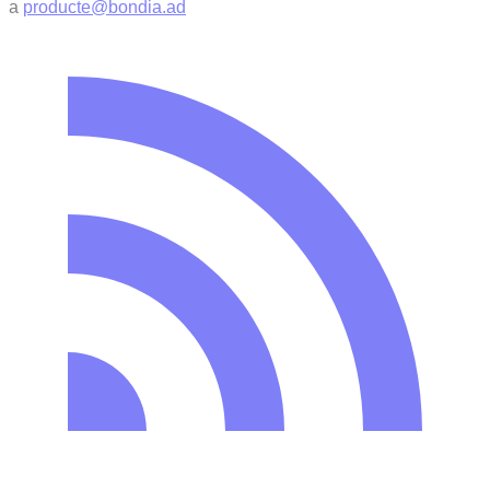
a
producte@bondia.ad