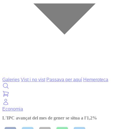
Galeries
Vist i no vist
Passava per aquí
Hemeroteca
Economia
L'IPC avançat del mes de gener se situa a l'1,2%