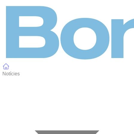
Panell de gestió de galetes
Notícies