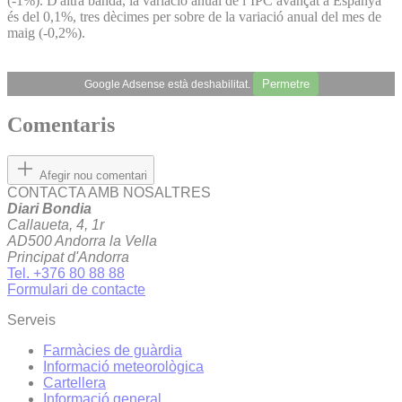
(-1%). D'altra banda, la variació anual de l’IPC avançat a Espanya
és del 0,1%, tres dècimes per sobre de la variació anual del mes de
maig (-0,2%).
Permetre
Google Adsense està deshabilitat.
Comentaris
Afegir nou comentari
CONTACTA AMB NOSALTRES
Diari Bondia
Callaueta, 4, 1r
AD500 Andorra la Vella
Principat d'Andorra
Tel. +376 80 88 88
Formulari de contacte
Serveis
Farmàcies de guàrdia
Informació meteorològica
Cartellera
Informació general