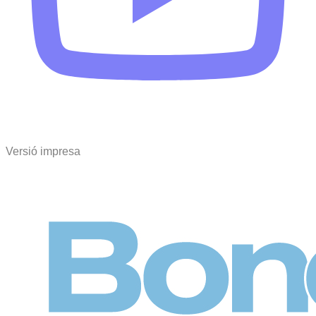
Versió impresa