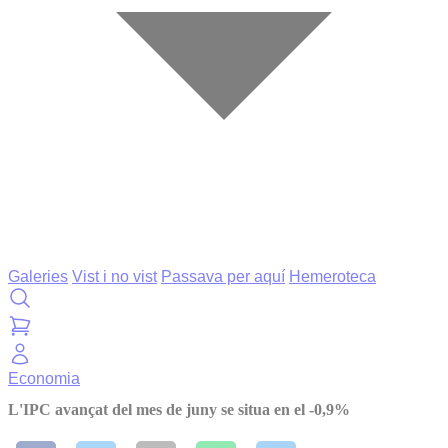
Galeries
Vist i no vist
Passava per aquí
Hemeroteca
Economia
L'IPC avançat del mes de juny se situa en el -0,9%