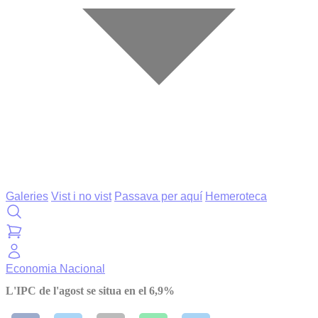
Galeries
Vist i no vist
Passava per aquí
Hemeroteca
Economia
Nacional
L'IPC de l'agost se situa en el 6,9%