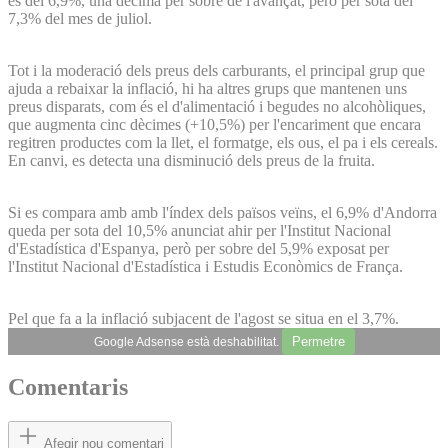
és del 6,9%, una dècima per sobre de l'avançat, però per sota del
7,3% del mes de juliol.
Tot i la moderació dels preus dels carburants, el principal grup que
ajuda a rebaixar la inflació, hi ha altres grups que mantenen uns
preus disparats, com és el d'alimentació i begudes no alcohòliques,
que augmenta cinc dècimes (+10,5%) per l'encariment que encara
regitren productes com la llet, el formatge, els ous, el pa i els cereals.
En canvi, es detecta una disminució dels preus de la fruita.
Si es compara amb amb l'índex dels països veïns, el 6,9% d'Andorra
queda per sota del 10,5% anunciat ahir per l'Institut Nacional
d'Estadística d'Espanya, però per sobre del 5,9% exposat per
l'Institut Nacional d'Estadística i Estudis Econòmics de França.
Pel que fa a la inflació subjacent de l'agost se situa en el 3,7%.
Permetre
Google Adsense està deshabilitat.
Comentaris
Afegir nou comentari