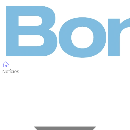
Panell de gestió de galetes
Notícies