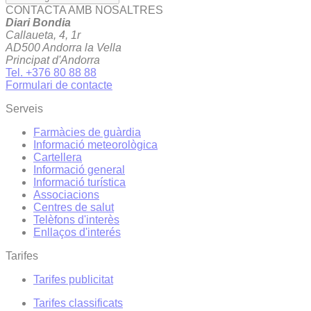
CONTACTA AMB NOSALTRES
Diari Bondia
Callaueta, 4, 1r
AD500 Andorra la Vella
Principat d'Andorra
Tel. +376 80 88 88
Formulari de contacte
Serveis
Farmàcies de guàrdia
Informació meteorològica
Cartellera
Informació general
Informació turística
Associacions
Centres de salut
Telèfons d'interès
Enllaços d'interés
Tarifes
Tarifes publicitat
Tarifes classificats