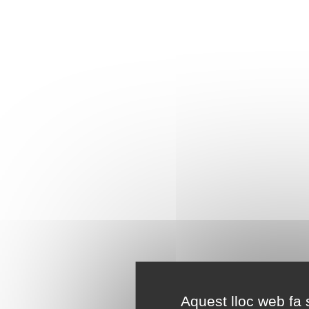
Aquest lloc web fa s