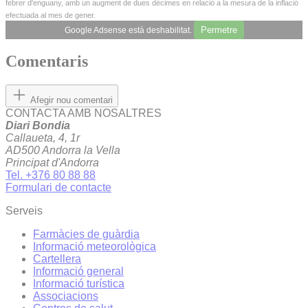
febrer d'enguany, amb un augment de dues dècimes en relació a la mesura de la inflació
efectuada al mes de gener.
Permetre
Google Adsense està deshabilitat.
Comentaris
Afegir nou comentari
CONTACTA AMB NOSALTRES
Diari Bondia
Callaueta, 4, 1r
AD500 Andorra la Vella
Principat d'Andorra
Tel. +376 80 88 88
Formulari de contacte
Serveis
Farmàcies de guàrdia
Informació meteorològica
Cartellera
Informació general
Informació turística
Associacions