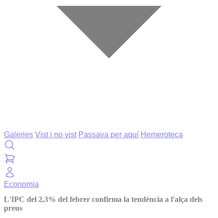
Galeries
Vist i no vist
Passava per aquí
Hemeroteca
Economia
L'IPC del 2,3% del febrer confirma la tendència a l'alça dels
preus