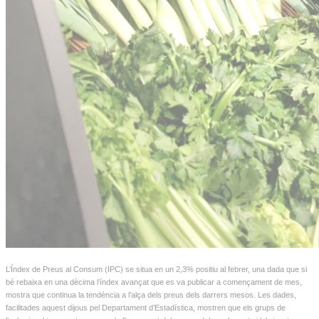
L’Índex de Preus al Consum (IPC) se situa en un 2,3% positiu al febrer, una dada que si
bé rebaixa en una dècima l’índex avançat que es va publicar a començament de mes,
mostra que continua la tendència a l’alça dels preus dels darrers mesos. Les dades,
facilitades aquest dijous pel Departament d’Estadística, mostren que els grups de