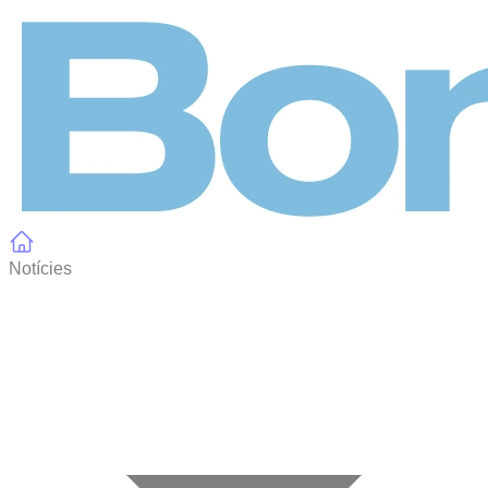
Panell de gestió de galetes
Notícies