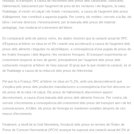
l’esbarjo; el transport, a causa de l’increment dels preus dels carburants i lubricants;
l’alimentació, bàsicament per l’augment de preu de les verdures i els llegums; la salut;
l’habitatge; el vestit i el calçat i els hotels i restaurants, a causa de l’augment dels preus
d’allotjament, han contribuït a aquesta pujada. Per contra, els mobles i serveis a la llar, els
béns i serveis diversos i l’ensenyament, per la baixada dels preus del material
pedagògic, han moderat el creixement del febrer.
En comparació amb els països veïns, les dades mostren que la variació anual de l’IPC
d’Espanya al febrer se situa en el 3% i manté una acceleració a causa de l’augment dels
preus dels aliments i begudes no alcohòliques, a conseqüència d’una pujada de preus de
les fruites fresques i dels llegums i les verdures fresques. El transport experimenta un
creixement respecte al mes de gener, principalment per l’augment dels preus dels
carburants respecte al febrer de l’any passat. El grup que fa que moderi la variació, és el
de l'habitatge a causa de la reducció dels preus de l’electricitat.
Pel que fa a França, l’IPC al febrer se situa en l'1,2%, amb una desacceleració que
s’explica pels preus dels productes manufacturers a conseqüència d’un fort descens en
els preus de la roba i el calçat. Els preus de l'alimentació afavoreixen aquest
decreixement, a causa d’una baixada dels preus dels aliments frescos. Per contra, els
serveis s’incrementa a conseqüència del creixement dels preus del transport aeri i de les
comunicacions. A l'últim, els preus de l'energia es mantenen estables després de cinc
mesos d’increments.
Finalment, a nivell de la Unió Monetària, l’evolució dels preus en termes de l’Índex de
Preus de Consum Harmonitzat (IPCH) avançat ha suposat una variació anual del 2% al