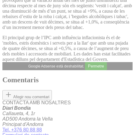
provoquen que la variació anual del mes de juliol disminueixi una
dècima respecte al mes de juny són els següents: 'vestit i calçat', amb
una disminució de més d’un punt, se situa al +9%, a causa de les
rebaixes d’estiu de la roba i calçat, i 'begudes alcohòliques i tabac',
amb un descens de vuit dècimes, se situa al +1,0%, a conseqüència
d’un increment menor dels preus del tabac.
El principal grup de l’IPC amb influència inflacionista és el de
'mobles, estris domèstics i serveis per a la llar' que amb una pujada
de quatre dècimes, se situa al +0,5%, a causa de l’augment de preu
dels mobles i accessoris de mobiliari. Les dades han estat facilitades
aquest dilluns pel departament d'Estadística del Govern.
Permetre
Google Adsense està deshabilitat.
Comentaris
Afegir nou comentari
CONTACTA AMB NOSALTRES
Diari Bondia
Callaueta, 4, 1r
AD500 Andorra la Vella
Principat d'Andorra
Tel. +376 80 88 88