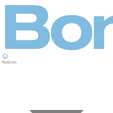
Panell de gestió de galetes
Notícies