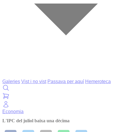
Galeries
Vist i no vist
Passava per aquí
Hemeroteca
Economia
L'IPC del juliol baixa una dècima