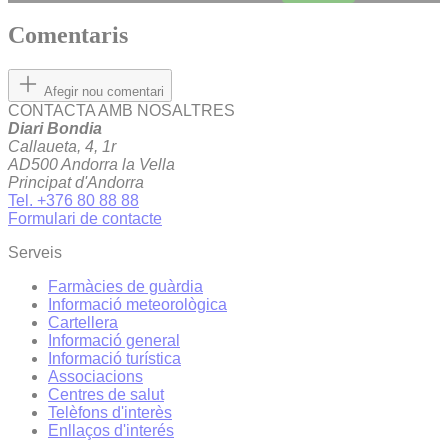
Comentaris
Afegir nou comentari
CONTACTA AMB NOSALTRES
Diari Bondia
Callaueta, 4, 1r
AD500 Andorra la Vella
Principat d'Andorra
Tel. +376 80 88 88
Formulari de contacte
Serveis
Farmàcies de guàrdia
Informació meteorològica
Cartellera
Informació general
Informació turística
Associacions
Centres de salut
Telèfons d'interès
Enllaços d'interés