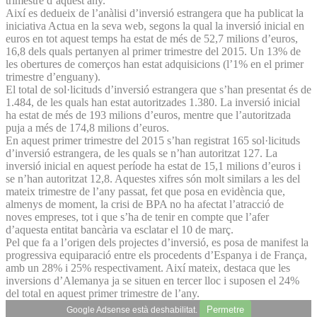
trimestre d’aquest any.
Així es dedueix de l’anàlisi d’inversió estrangera que ha publicat la
iniciativa Actua en la seva web, segons la qual la inversió inicial en
euros en tot aquest temps ha estat de més de 52,7 milions d’euros,
16,8 dels quals pertanyen al primer trimestre del 2015. Un 13% de
les obertures de comerços han estat adquisicions (l’1% en el primer
trimestre d’enguany).
El total de sol·licituds d’inversió estrangera que s’han presentat és de
1.484, de les quals han estat autoritzades 1.380. La inversió inicial
ha estat de més de 193 milions d’euros, mentre que l’autoritzada
puja a més de 174,8 milions d’euros.
En aquest primer trimestre del 2015 s’han registrat 165 sol·licituds
d’inversió estrangera, de les quals se n’han autoritzat 127. La
inversió inicial en aquest període ha estat de 15,1 milions d’euros i
se n’han autoritzat 12,8. Aquestes xifres són molt similars a les del
mateix trimestre de l’any passat, fet que posa en evidència que,
almenys de moment, la crisi de BPA no ha afectat l’atracció de
noves empreses, tot i que s’ha de tenir en compte que l’afer
d’aquesta entitat bancària va esclatar el 10 de març.
Pel que fa a l’origen dels projectes d’inversió, es posa de manifest la
progressiva equiparació entre els procedents d’Espanya i de França,
amb un 28% i 25% respectivament. Així mateix, destaca que les
inversions d’Alemanya ja se situen en tercer lloc i suposen el 24%
del total en aquest primer trimestre de l’any.
Permetre
Google Adsense està deshabilitat.