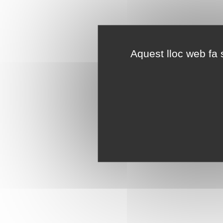
Aquest lloc web fa s