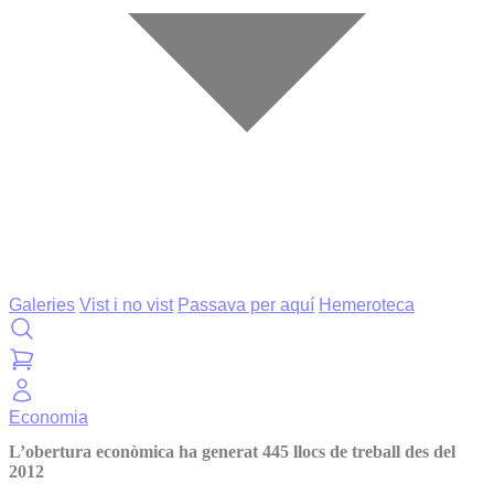
Galeries
Vist i no vist
Passava per aquí
Hemeroteca
Economia
L’obertura econòmica ha generat 445 llocs de treball des del
2012