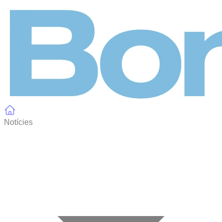
Panell de gestió de galetes
Notícies