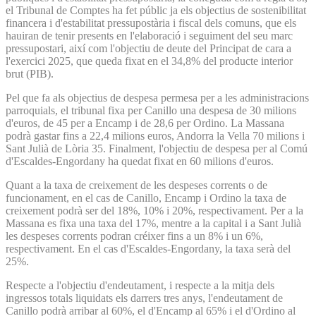
el Tribunal de Comptes ha fet públic ja els objectius de sostenibilitat
financera i d'estabilitat pressupostària i fiscal dels comuns, que els
hauiran de tenir presents en l'elaboració i seguiment del seu marc
pressupostari, així com l'objectiu de deute del Principat de cara a
l'exercici 2025, que queda fixat en el 34,8% del producte interior
brut (PIB).
Pel que fa als objectius de despesa permesa per a les administracions
parroquials, el tribunal fixa per Canillo una despesa de 30 milions
d'euros, de 45 per a Encamp i de 28,6 per Ordino. La Massana
podrà gastar fins a 22,4 milions euros, Andorra la Vella 70 milions i
Sant Julià de Lòria 35. Finalment, l'objectiu de despesa per al Comú
d'Escaldes-Engordany ha quedat fixat en 60 milions d'euros.
Quant a la taxa de creixement de les despeses corrents o de
funcionament, en el cas de Canillo, Encamp i Ordino la taxa de
creixement podrà ser del 18%, 10% i 20%, respectivament. Per a la
Massana es fixa una taxa del 17%, mentre a la capital i a Sant Julià
les despeses corrents podran créixer fins a un 8% i un 6%,
respectivament. En el cas d'Escaldes-Engordany, la taxa serà del
25%.
Respecte a l'objectiu d'endeutament, i respecte a la mitja dels
ingressos totals liquidats els darrers tres anys, l'endeutament de
Canillo podrà arribar al 60%, el d'Encamp al 65% i el d'Ordino al