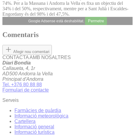
74%. Per a la Massana i Andorra la Vella es fixa un objectiu del
34% i del 50%, respectivament, mentre per a Sant Julià i Escaldes-
Engordany és del 98% i del 47,5%.
Permetre
Google Adsense està deshabilitat.
Comentaris
Afegir nou comentari
CONTACTA AMB NOSALTRES
Diari Bondia
Callaueta, 4, 1r
AD500 Andorra la Vella
Principat d'Andorra
Tel. +376 80 88 88
Formulari de contacte
Serveis
Farmàcies de guàrdia
Informació meteorològica
Cartellera
Informació general
Informació turística