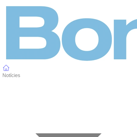
Panell de gestió de galetes
Notícies