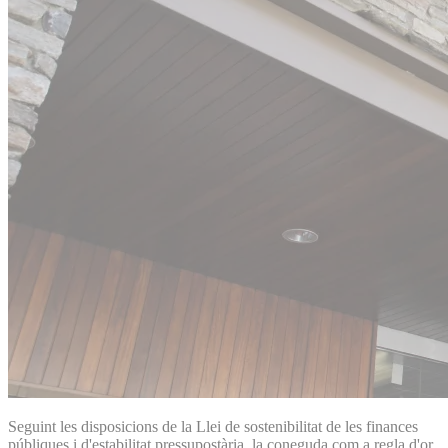
Seguint les disposicions de la Llei de sostenibilitat de les finances
públiques i d'estabilitat pressupostària, la coneguda com a regla d'or,