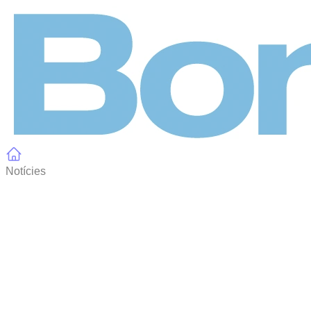
Panell de gestió de galetes
Notícies