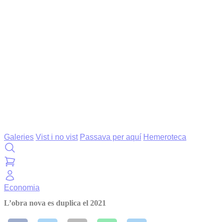
Galeries
Vist i no vist
Passava per aquí
Hemeroteca
Economia
L’obra nova es duplica el 2021