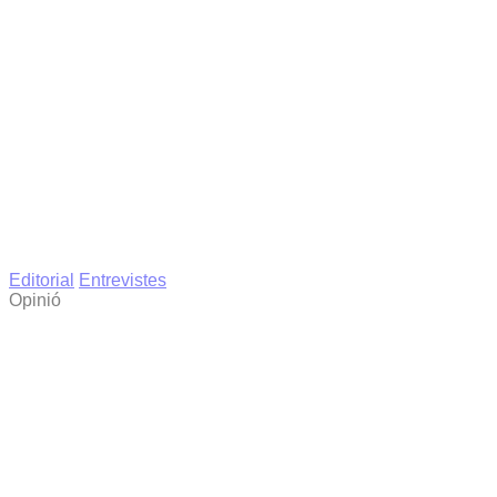
Editorial
Entrevistes
Opinió