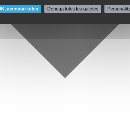
K, acceptar totes
Denega totes les galetes
Personalit