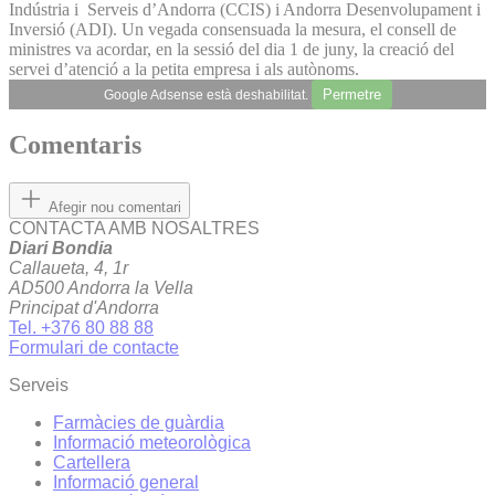
Indústria i Serveis d’And­orra (CCIS) i Andorra Desenvolupament i
Inversió (ADI). Un vegada consensuada la mesura, el consell de
ministres va acordar, en la sessió del dia 1 de juny, la creació del
servei d’atenció a la petita empresa i als autònoms.
Permetre
Google Adsense està deshabilitat.
Comentaris
Afegir nou comentari
CONTACTA AMB NOSALTRES
Diari Bondia
Callaueta, 4, 1r
AD500 Andorra la Vella
Principat d'Andorra
Tel. +376 80 88 88
Formulari de contacte
Serveis
Farmàcies de guàrdia
Informació meteorològica
Cartellera
Informació general