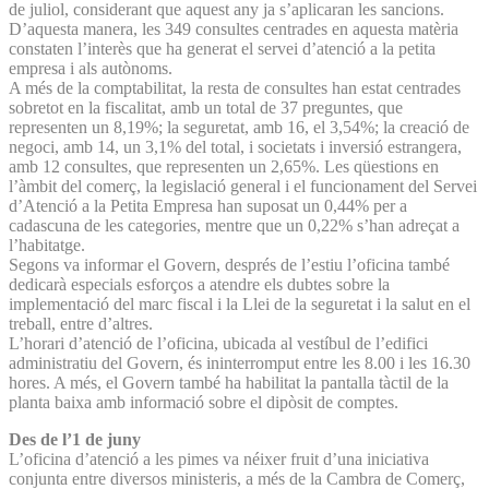
de juliol, considerant que aquest any ja s’aplicaran les sancions.
D’aquesta manera, les 349 consultes centrades en aquesta matèria
constaten l’interès que ha generat el servei d’atenció a la petita
empresa i als autònoms.
A més de la comptabilitat, la resta de consultes han estat centrades
sobretot en la fiscalitat, amb un total de 37 preguntes, que
representen un 8,19%; la seguretat, amb 16, el 3,54%; la creació de
negoci, amb 14, un 3,1% del total, i societats i inversió estrangera,
amb 12 consultes, que representen un 2,65%. Les qüestions en
l’àmbit del comerç, la legislació general i el funcionament del Servei
d’Atenció a la Petita Empresa han suposat un 0,44% per a
cadascuna de les categories, mentre que un 0,22% s’han adreçat a
l’habitatge.
Segons va informar el Govern, després de l’estiu l’oficina també
dedicarà especials esforços a atendre els dubtes sobre la
implementació del marc fiscal i la Llei de la seguretat i la salut en el
treball, entre d’altres.
L’horari d’atenció de l’oficina, ubicada al vestíbul de l’edifici
administratiu del Govern, és ininterromput entre les 8.00 i les 16.30
hores. A més, el Govern també ha habilitat la pantalla tàctil de la
planta baixa amb informació sobre el dipòsit de comptes.
Des de l’1 de juny
L’oficina d’atenció a les pimes va néixer fruit d’una iniciativa
conjunta entre diversos ministeris, a més de la Cambra de Comerç,