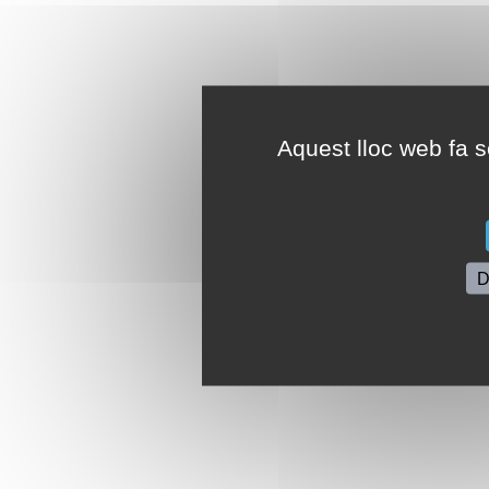
Aquest lloc web fa se
D