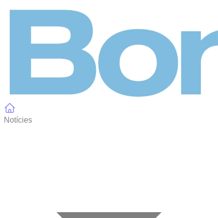
Panell de gestió de galetes
Notícies