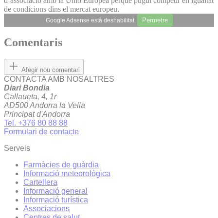
d’associació amb la Unió Europea perquè pugui competir en igualtat
de condicions dins el mercat europeu.
Permetre
Google Adsense està deshabilitat.
Comentaris
Afegir nou comentari
CONTACTA AMB NOSALTRES
Diari Bondia
Callaueta, 4, 1r
AD500 Andorra la Vella
Principat d'Andorra
Tel. +376 80 88 88
Formulari de contacte
Serveis
Farmàcies de guàrdia
Informació meteorològica
Cartellera
Informació general
Informació turística
Associacions
Centres de salut