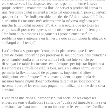
els seus serveis i les despeses recurrents per dur a terme la seva
pròpia activitat i mantenir una línia de servei o producció activa és
una "responsabilitat inherent a l'activitat empresarial", però adverteix
que per fer-ho "és indispensable que des de l’Administració Pública
s’articulin les mesures més adients amb la màxima urgència per
injectar la liquiditat necessària". Així, s'assegura que no totes les
empreses disposen en aquests moments de tresoreria suficient per
"fer front a les despeses i pagaments i probablement serà un
problema que s’agreujarà en la mesura que es compliqui la situació o
s’allargui en el temps".
La Cambra assegura que "comparteix plenament" que l'executiu
actuï de forma prioritària per preservar la salut pública dels ciutadans
però "també confia en la seva ràpida i eficient intervenció per
dissenyar i establir les mesures econòmiques per injectar liquiditat a
les empreses a través de crèdits tous, avals o a altres fórmules que
permetin la flexibilització de pagaments, impostos i d’altres
obligacions econòmiques". Així mateix, demana que el pla de
mesures també pugui donar cobertura durant el període post-crisi
necessari perquè les empreses puguin normalitzar el ritme de la seva
activitat.
L'entitat fa una crida a la responsabilitat social de les empreses
envers els seus treballadors i avisa que "qualsevol impacte en la seva
activitat, s’acabarà traduint en un impacte en les economies familiars