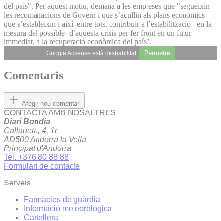
del país". Per aquest motiu, demana a les empreses que "segueixin
les recomanacions de Govern i que s’acullin als plans econòmics
que s’estableixin i així, entre tots, contribuir a l’estabilització –en la
mesura del possible- d’aquesta crisis per fer front en un futur
immediat, a la recuperació econòmica del país".
Permetre
Google Adsense està deshabilitat.
Comentaris
Afegir nou comentari
CONTACTA AMB NOSALTRES
Diari Bondia
Callaueta, 4, 1r
AD500 Andorra la Vella
Principat d'Andorra
Tel. +376 80 88 88
Formulari de contacte
Serveis
Farmàcies de guàrdia
Informació meteorològica
Cartellera