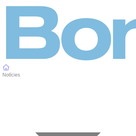
Panell de gestió de galetes
Notícies