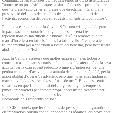
continuïtat de les empreses". En aquest sentit, la CCIS assegura que
"només té un propòsit" en aquesta situació de crisi, que no és altre
que "la preservació de les empreses que directament garantirà la
preservació dels llocs de treball i salvaguardarà l’equilibri de
l’activitat econòmica del país en aquests moments tant convulsos".
En la nota es recorda que la Covid-19 "és una crisi global de gran
impacte social i econòmic" malgrat que és "incerta i les
repercussions es fan difícils d’estimar". Així, es remarca que un
marc d’incertesa en tots els àmbits i a tots nivells, l’"empresa té un
rol fonamental per a contribuir a l’estat del benestar, però necessitarà
ajuda per part de l’Estat".
Així, la Cambra assegura que moltes empreses "ja es troben o
comencen a analitzar escenaris amb una possible afectació de la seva
activitat per la conseqüent reducció o minva d’ingressos, per una
pèrdua temporal d’activitat, una aturada de la producció, o bé, per la
impossibilitat d’operar", i adverteix però que "totes elles tindran el
mateix nivell de despeses fixes a finals de mes". En aquest sentit,
s'insisteix en que la continuïtat dels negocis de grans empreses,
pimes i treballadors per compte propi "necessitaran tresoreria per
superar aquesta conjuntura i no esdevenir un curtcircuit en
l’economia dels respectius països".
La CCIS reconeix que fer front a les despeses per tal de garantir que
els treballadors puguin continuar cobrant les nòmines, els proveïdors