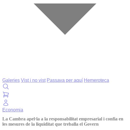
Galeries
Vist i no vist
Passava per aquí
Hemeroteca
Economia
La Cambra apel·la a la responsabilitat empresarial i confia en
les mesures de la liquiditat que treballa el Govern