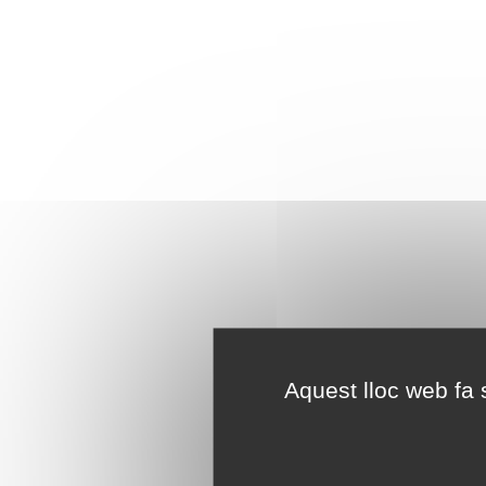
Aquest lloc web fa s