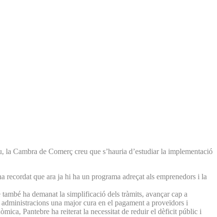
tiu, la Cambra de Comerç creu que s’hauria d’estudiar la implementació
 ha recordat que ara ja hi ha un programa adreçat als emprenedors i la
també ha demanat la simplificació dels tràmits, avançar cap a
es administracions una major cura en el pagament a proveïdors i
ica, Pantebre ha reiterat la necessitat de reduir el dèficit públic i