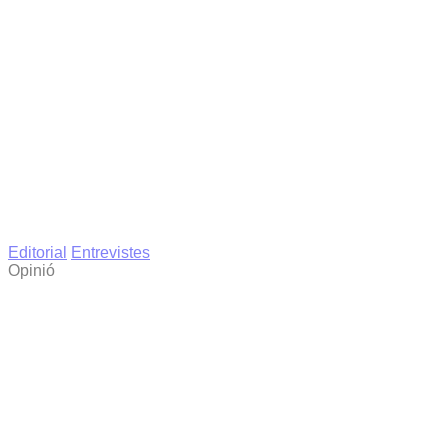
Editorial
Entrevistes
Opinió