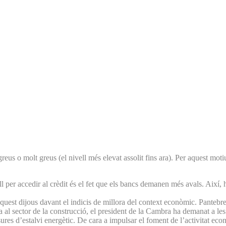
eus o molt greus (el nivell més elevat assolit fins ara). Per aquest mo
ll per accedir al crèdit és el fet que els bancs demanen més avals. Així,
st dijous davant el indicis de millora del context econòmic. Pantebre 
fa al sector de la construcció, el president de la Cambra ha demanat a l
es d’estalvi energètic. De cara a impulsar el foment de l’activitat econòm