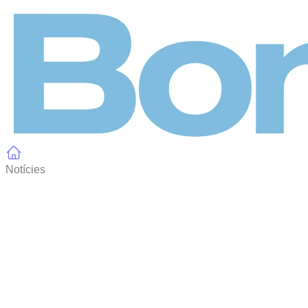
Panell de gestió de galetes
Notícies