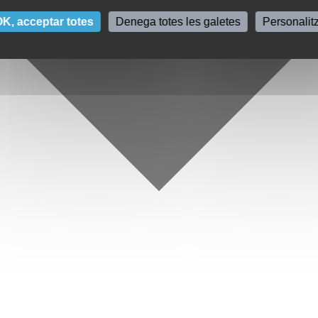
K, acceptar totes
Denega totes les galetes
Personalit