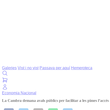
Galeries
Vist i no vist
Passava per aquí
Hemeroteca
Economia
Nacional
La Cambra demana avals públics per facilitar a les pimes l’accés 