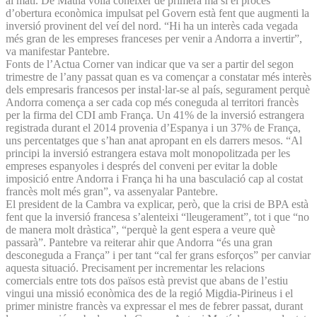
al matí. De Matha volia conèixer de primera mà si el procés
d’obertura econòmica impulsat pel Govern està fent que augmenti la
inversió provinent del veí del nord. “Hi ha un interès cada vegada
més gran de les empreses franceses per venir a Andorra a invertir”,
va manifestar Pantebre.
Fonts de l’Actua Corner van indicar que va ser a partir del segon
trimestre de l’any passat quan es va començar a constatar més interès
dels empresaris francesos per instal·lar-se al país, segurament perquè
Andorra comença a ser cada cop més coneguda al territori francès
per la firma del CDI amb França. Un 41% de la inversió estrangera
registrada durant el 2014 provenia d’Espanya i un 37% de França,
uns percentatges que s’han anat apropant en els darrers mesos. “Al
principi la inversió estrangera estava molt monopolitzada per les
empreses espanyoles i després del conveni per evitar la doble
imposició entre Andorra i França hi ha una basculació cap al costat
francès molt més gran”, va assenyalar Pantebre.
El president de la Cambra va explicar, però, que la crisi de BPA està
fent que la inversió francesa s’alenteixi “lleugerament”, tot i que “no
de manera molt dràstica”, “perquè la gent espera a veure què
passarà”. Pantebre va reiterar ahir que Andorra “és una gran
desconeguda a França” i per tant “cal fer grans esforços” per canviar
aquesta situació. Precisament per incrementar les relacions
comercials entre tots dos països està previst que abans de l’estiu
vingui una missió econòmica des de la regió Migdia-Pirineus i el
primer ministre francès va expressar el mes de febrer passat, durant