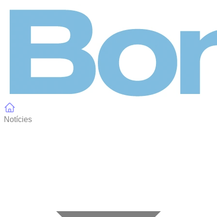
Panell de gestió de galetes
Notícies