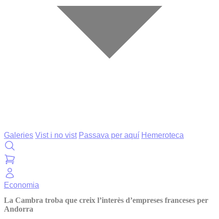
Galeries
Vist i no vist
Passava per aquí
Hemeroteca
Economia
La Cambra troba que creix l’interès d’empreses franceses per
Andorra