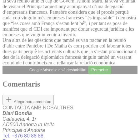
la seva reunió amb el cap de Govern, Antoni Martí, la seva voluntat
de visitar el Principat aquest any acompanyat d’una delegació
d’empresaris francesos. Pantebre considera que el procés perquè
cada cop vinguin més empreses franceses “és imparable” i demostra
que “les coses amb França s’estan fent bé”, i per tant es posa de
manifest que el CDI era important per donar seguretat jurídica a les
empreses que vulguin venir a invertir.
Una altra de les qüestions que també es van tractar en la reunió
d’ahir entre Pantebre i De Matha és com podrien col·laborar totes
dues parts perquè les activitats culturals que ja s’estan promocionant
des de la delegació diplomàtica francesa tinguin també un vessant
econòmic i contribueixen a rellançar la relació econòmica.
Permetre
Google Adsense està deshabilitat.
Comentaris
Afegir nou comentari
CONTACTA AMB NOSALTRES
Diari Bondia
Callaueta, 4, 1r
AD500 Andorra la Vella
Principat d'Andorra
Tel. +376 80 88 88