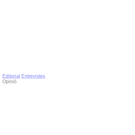
Editorial
Entrevistes
Opinió