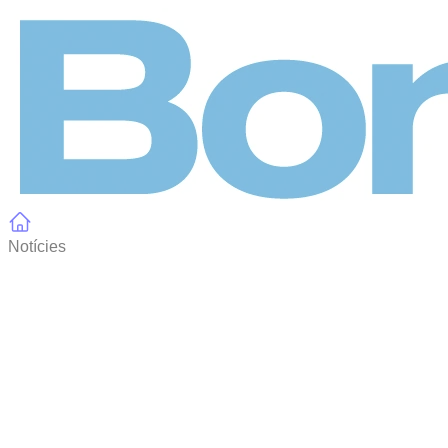
Panell de gestió de galetes
Notícies