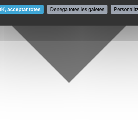
K, acceptar totes
Denega totes les galetes
Personalit