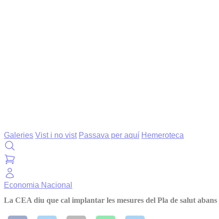
Galeries
Vist i no vist
Passava per aquí
Hemeroteca
Economia
Nacional
La CEA diu que cal implantar les mesures del Pla de salut aban