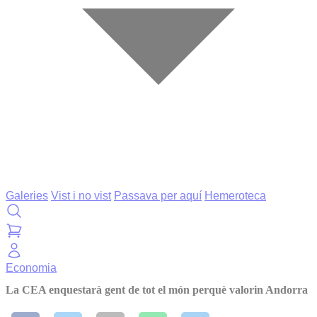
Galeries
Vist i no vist
Passava per aquí
Hemeroteca
Economia
La CEA enquestarà gent de tot el món perquè valorin Andorra