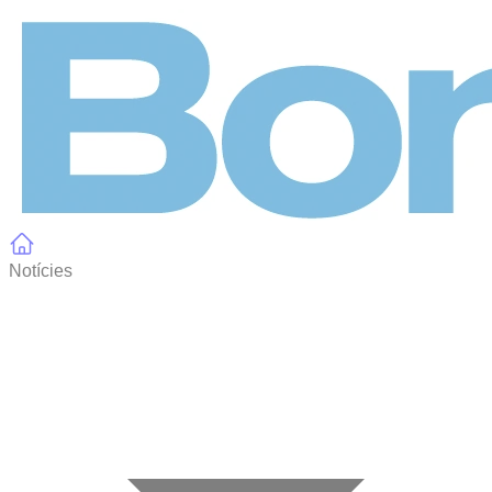
Panell de gestió de galetes
Notícies