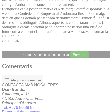
internacionals, companys, amics o familiars, que coneguin o hagin
conegut Andorra directament o indirectament.
L’enquesta es va posar en marxa el 6 de març i estarà disponible a la
web de la Confederació Empresarial Andorrana fins al 7 de maig,
data en què es donarà per tancada definitivament i s’iniciarà l’anàlisi
dels resultats obtinguts. Alhora, aquests es contrastaran amb els ja
obtinguts a escala nacional per elaborar a posteriori una visió de
futur com a element clau de la futura marca Andorra, va informar la
CEA en un
comunicat.
Permetre
Google Adsense està deshabilitat.
Comentaris
Afegir nou comentari
CONTACTA AMB NOSALTRES
Diari Bondia
Callaueta, 4, 1r
AD500 Andorra la Vella
Principat d'Andorra
Tel. +376 80 88 88