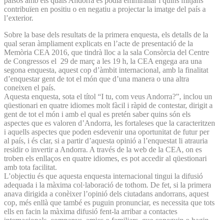
països amb els quals Andorra es podia emmirallar i quins mitjans
contribuïen en positiu o en negatiu a projectar la imatge del país a
l’exterior.
Sobre la base dels resultats de la primera enquesta, els detalls de la
qual seran àmpliament explicats en l’acte de presentació de la
Memòria CEA 2016, que tindrà lloc a la sala Consòrcia del Centre
de Congressos el 29 de març a les 19 h, la CEA engega ara una
segona enquesta, aquest cop d’àmbit internacional, amb la finalitat
d’enquestar gent de tot el món que d’una manera o una altra
coneixen el país.
Aquesta enquesta, sota el títol “I tu, com veus Andorra?”, inclou un
qüestionari en quatre idiomes molt fàcil i ràpid de contestar, dirigit a
gent de tot el món i amb el qual es pretén saber quins són els
aspectes que es valoren d’Andorra, les fortaleses que la caracteritzen
i aquells aspectes que poden esdevenir una oportunitat de futur per
al país, i és clar, si a partir d’aquesta opinió a l’enquestat li atrauria
residir o invertir a Andorra. A través de la web de la CEA, on es
troben els enllaços en quatre idiomes, es pot accedir al qüestionari
amb tota facilitat.
L’objectiu és que aquesta enquesta internacional tingui la difusió
adequada i la màxima col·laboració de tothom. De fet, si la primera
anava dirigida a conèixer l’opinió dels ciutadans andorrans, aquest
cop, més enllà que també es puguin pronunciar, es necessita que tots
ells en facin la màxima difusió fent-la arribar a contactes