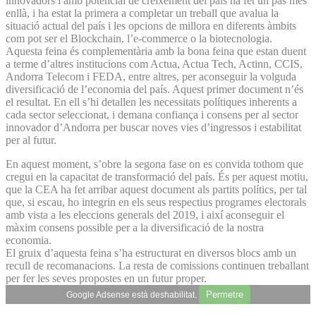
innovadors i amb potencial de creixement del país ha fet un pas més
enllà, i ha estat la primera a completar un treball que avalua la
situació actual del país i les opcions de millora en diferents àmbits
com pot ser el Blockchain, l’e-commerce o la biotecnologia.
Aquesta feina és complementària amb la bona feina que estan duent
a terme d’altres institucions com Actua, Actua Tech, Actinn, CCIS,
Andorra Telecom i FEDA, entre altres, per aconseguir la volguda
diversificació de l’economia del país. Aquest primer document n’és
el resultat. En ell s’hi detallen les necessitats polítiques inherents a
cada sector seleccionat, i demana confiança i consens per al sector
innovador d’Andorra per buscar noves vies d’ingressos i estabilitat
per al futur.
En aquest moment, s’obre la segona fase on es convida tothom que
cregui en la capacitat de transformació del país. És per aquest motiu,
que la CEA ha fet arribar aquest document als partits polítics, per tal
que, si escau, ho integrin en els seus respectius programes electorals
amb vista a les eleccions generals del 2019, i així aconseguir el
màxim consens possible per a la diversificació de la nostra
economia.
El gruix d’aquesta feina s’ha estructurat en diversos blocs amb un
recull de recomanacions. La resta de comissions continuen treballant
per fer les seves propostes en un futur proper.
Permetre
Google Adsense està deshabilitat.