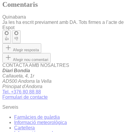
Comentaris
Quinabarra
Ja les ha escrit previament amb DA. Tots firmes a l’acte de
Espot
👍
👎
Afegir resposta
Afegir nou comentari
CONTACTA AMB NOSALTRES
Diari Bondia
Callaueta, 4, 1r
AD500 Andorra la Vella
Principat d'Andorra
Tel. +376 80 88 88
Formulari de contacte
Serveis
Farmàcies de guàrdia
Informació meteorològica
Cartellera