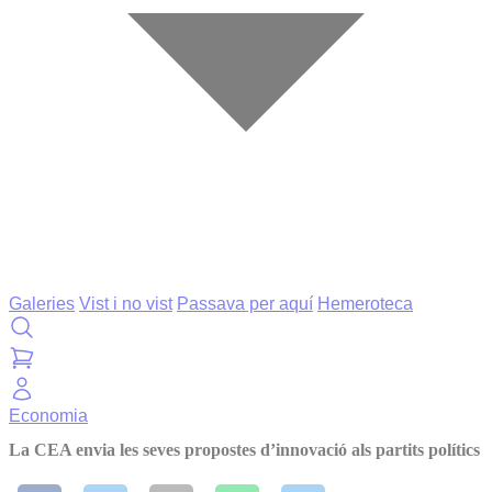
Galeries
Vist i no vist
Passava per aquí
Hemeroteca
Economia
La CEA envia les seves propostes d’innovació als partits polítics