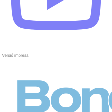
Versió impresa