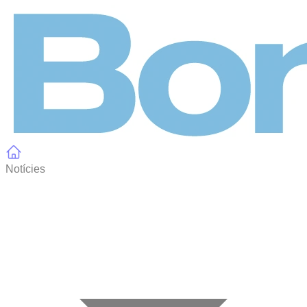
Panell de gestió de galetes
Notícies