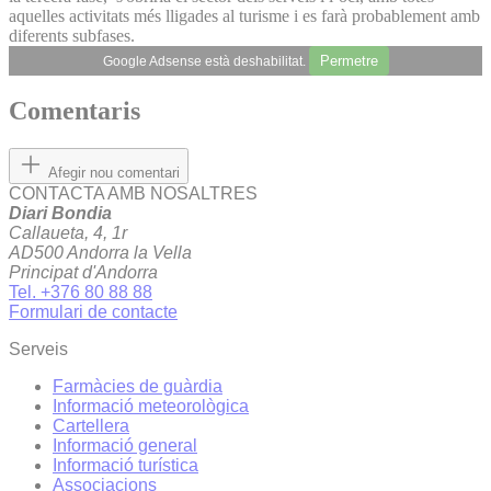
aquelles activitats més lligades al turisme i es farà probablement amb
diferents subfases.
Permetre
Google Adsense està deshabilitat.
Comentaris
Afegir nou comentari
CONTACTA AMB NOSALTRES
Diari Bondia
Callaueta, 4, 1r
AD500 Andorra la Vella
Principat d'Andorra
Tel. +376 80 88 88
Formulari de contacte
Serveis
Farmàcies de guàrdia
Informació meteorològica
Cartellera
Informació general
Informació turística
Associacions