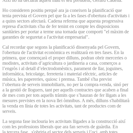
Així ho ha declarat aquest matí el seu president, Gerard Cadena.
Ho consideren positiu perquè ara ja coneixen la planificació que
tenia prevista el Govern pel que fa a les fases d'obertura d'activitats i
a quins sectors afectarà. Cadena referma que aquesta progressiva
represa d'activitats s'ha de fer tenint en compte les disposicions
sanitàries per portar a terme una tornada que comporti "el màxim de
garanties de seguretat a l'activitat empresarial".
Cal recordar que segons la planificació dissenyada pel Govern,
l'obertura de l'activitat econòmica es realitzarà en tres fases. En la
primera, que començarà el proper dilluns, podran obrir merceries o
modistes, activitats d’agricultura o jardineria a casa, comerços a
l’engròs i al detall d’electrodomèstics, parament de llar, joguines,
informàtica, bricolatge, ferreteria i material elèctric, articles de
música, les papereries, quiosc i premsa. També s'ha previst
l’obertura de serveis immobiliaris, no per la compra-venda, sinó per
a la gestió de lloguers, tant per aquells contractes que acaben a final
de mes com per tots aquells tràmits que s’hauran de fer lligats a les
mesures previstes en la nova llei òmnibus. A més, dilluns s'habilitarà
la venda en línia de totes les activitats, tant de productes com de
serveis.
La segona fase inclouria les activitats lligades a la construcció així
com les professions liberals que ara fan serveis de guàrdia. En
la tercera fase, s'obriria el sector dels serveis i l’oci, amb totes