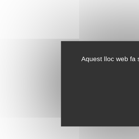
Aquest lloc web fa s