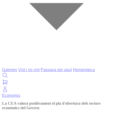
Galeries
Vist i no vist
Passava per aquí
Hemeroteca
Economia
La CEA valora positivament el pla d'obertura dels sectors
econòmics del Govern