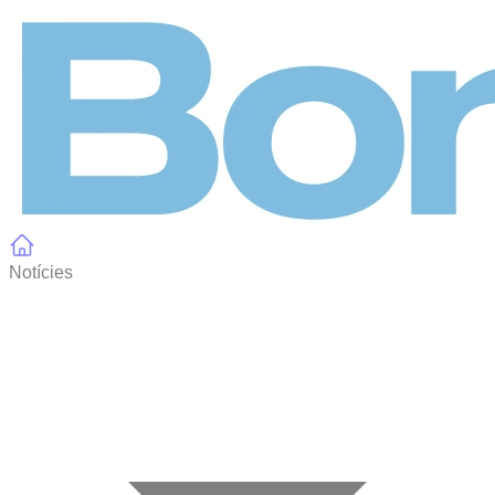
Panell de gestió de galetes
Notícies