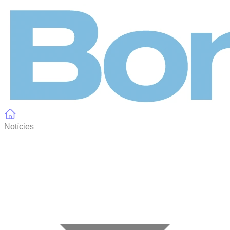
Panell de gestió de galetes
Notícies