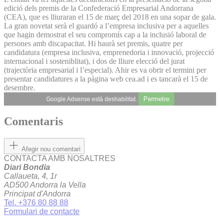
edició dels premis de la Confederació Empresarial Andorrana
(CEA), que es lliuraran el 15 de març del 2018 en una sopar de gala.
La gran novetat serà el guardó a l’empresa inclusiva per a aquelles
que hagin demostrat el seu compromís cap a la inclusió laboral de
persones amb discapacitat. Hi haurà set premis, quatre per
candidatura (empresa inclusiva, emprenedoria i innovació, projecció
internacional i sosteniblitat), i dos de lliure elecció del jurat
(trajectòria empresarial i l’especial). Ahir es va obrir el termini per
presentar candidatures a la pàgina web cea.ad i es tancarà el 15 de
desembre.
Permetre
Google Adsense està deshabilitat.
Comentaris
Afegir nou comentari
CONTACTA AMB NOSALTRES
Diari Bondia
Callaueta, 4, 1r
AD500 Andorra la Vella
Principat d'Andorra
Tel. +376 80 88 88
Formulari de contacte