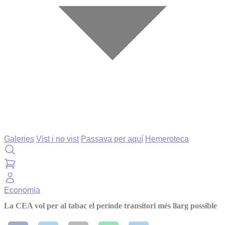
Galeries
Vist i no vist
Passava per aquí
Hemeroteca
Economia
La CEA vol per al tabac el període transitori més llarg possible