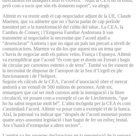
directament els tabaquers amb el Govern. “Aquí la CEA no hi entra,
però com a socis que són els donarem suport”, va afegir.
Altimir es va reunir amb el cap negociador adjunt de la UE, Claude
Maerten, que va admetre que no s’havia parlat de cap període
transitori per a la transformació del cultiu del tabac. La CEA, la
Cambra de Comerç i l’Empresa Familiar Andorrana li van
transmetre al negociador la necessitat que l’acord ajudi a
“desenclavar” Andorra i que no sigui un país tan precari a nivell de
comunicacions. Maerten va dir-los que aquest era un tema que
s’havia de negociar amb els països veïns, França i Espanya. Altimir
va exemplificar que l’acord “és com que et donin un Ferrari i hagis
de circular per carreteres estretes o de terra”. També va fer esment de
la necessitat de disposar de l’aeroport de la Seu d’Urgell en ple
funcionament i de l’heliport.
Segons els càlculs de la CEA, l’acord d’associació obre el mercat
andorrà a un ventall de 500 milions de persones. Amb tot,
remarquen que cal ser molt curosos amb la immigració i la lliure
circulació, tot posant com a exemple el cas de Liechtenstein, “que
ho ha sabut negociar molt bé”. L’altra incògnita per la CEA és com
s’assimilarà l’acord. Altimir va posar com a exemple el de la banca.
Així, la patronal va indicar que “després de l’acord monetari porten
quatre anys assumint legislació i han hagut de fer un esforç brutal.
Ara s’haurà d’extrapolar a altres sectors”.
L’entitat va fer aquestes declaracions en la presentació de la segona