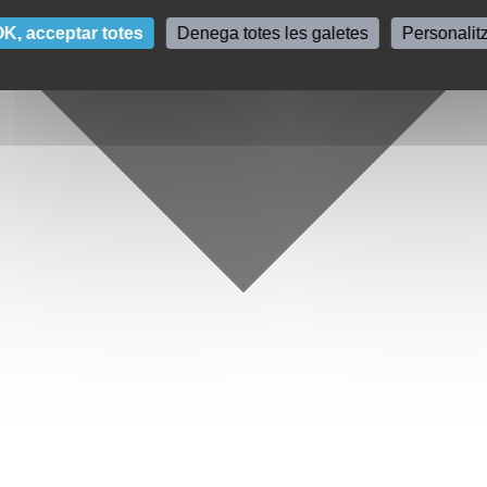
K, acceptar totes
Denega totes les galetes
Personalit