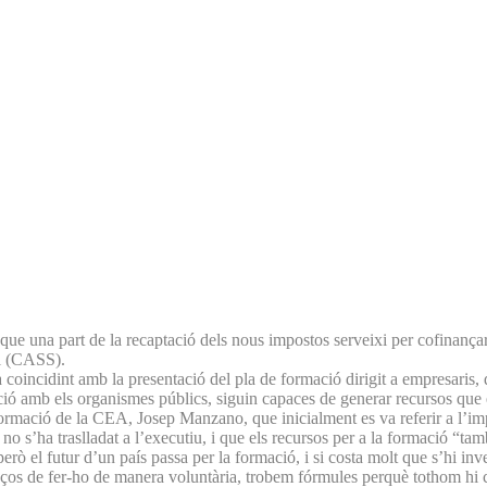
na part de la recaptació dels nous impostos serveixi per cofinançar la
al (CASS).
a coincidint amb la presentació del pla de formació dirigit a empresaris, d
ió amb els organismes públics, siguin capaces de generar recursos que el
formació de la CEA, Josep Manzano, que inicialment es va referir a l’imp
 s’ha traslladat a l’executiu, i que els recursos per a la formació “ta
ò el futur d’un país passa per la formació, i si costa molt que s’hi inve
ços de fer-ho de manera voluntària, trobem fórmules perquè tothom hi c