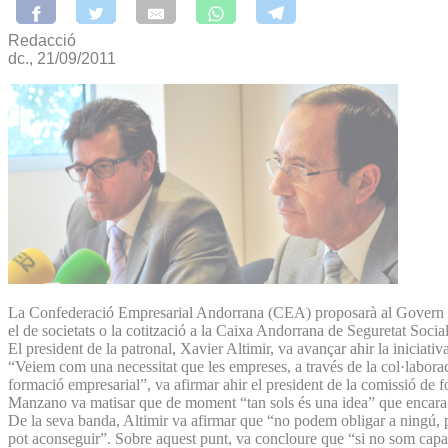
Redacció
dc., 21/09/2011
La Confederació Empresarial Andorrana (CEA) proposarà al Govern que u
el de societats o la cotització a la Caixa Andorrana de Seguretat Soci
El president de la patronal, Xavier Altimir, va avançar ahir la iniciativ
“Veiem com una necessitat que les empreses, a través de la col·laborac
formació empresarial”, va afirmar ahir el president de la comissió de 
Manzano va matisar que de moment “tan sols és una idea” que encara no
De la seva banda, Altimir va afirmar que “no podem obligar a ningú, per
pot aconseguir”. Sobre aquest punt, va concloure que “si no som capa