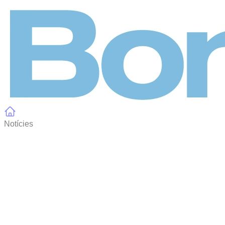
Panell de gestió de galetes
Notícies