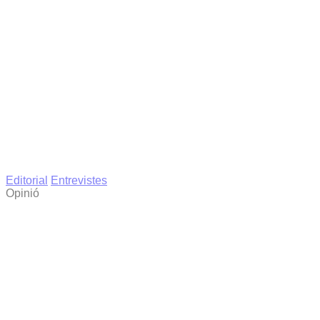
Editorial
Entrevistes
Opinió