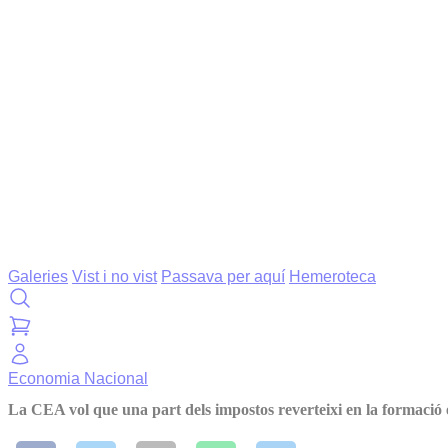
Galeries
Vist i no vist
Passava per aquí
Hemeroteca
Economia
Nacional
La CEA vol que una part dels impostos reverteixi en la formació