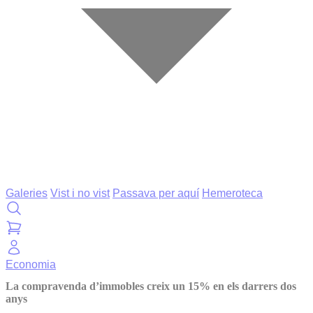
Galeries
Vist i no vist
Passava per aquí
Hemeroteca
Economia
La compravenda d’immobles creix un 15% en els darrers dos
anys