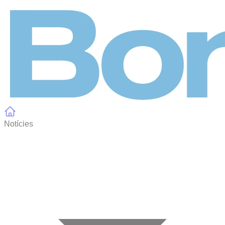
Panell de gestió de galetes
Notícies