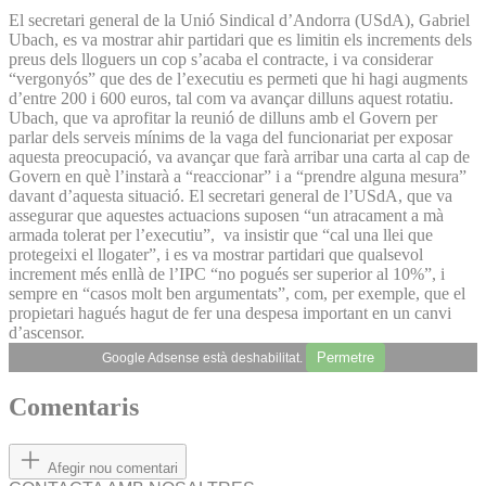
El secretari general de la Unió Sindical d’Andorra (USdA), Gabriel
Ubach, es va mostrar ahir partidari que es limitin els increments dels
preus dels lloguers un cop s’acaba el contracte, i va considerar
“vergonyós” que des de l’executiu es permeti que hi hagi augments
d’entre 200 i 600 euros, tal com va avançar dilluns aquest rotatiu.
Ubach, que va aprofitar la reunió de dilluns amb el Govern per
parlar dels serveis mínims de la vaga del funcionariat per exposar
aquesta preocupació, va avançar que farà arribar una carta al cap de
Govern en què l’instarà a “reaccionar” i a “prendre alguna mesura”
davant d’aquesta situació. El secretari general de l’USdA, que va
assegurar que aquestes actuacions suposen “un atracament a mà
armada tolerat per l’executiu”, va insistir que “cal una llei que
protegeixi el llogater”, i es va mostrar partidari que qualsevol
increment més enllà de l’IPC “no pogués ser superior al 10%”, i
sempre en “casos molt ben argumentats”, com, per exemple, que el
propietari hagués hagut de fer una despesa important en un canvi
d’ascensor.
Permetre
Google Adsense està deshabilitat.
Comentaris
Afegir nou comentari