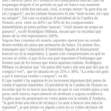
més l’atenció, però, és l’evolució del finançament bancari, que ha
reaparegut després d’un període en què els bancs van mantenir
l’aixeta del crèdit ben tancada. Així, si temps enrere “la gent feia un
xec i pagava”, ara les entitats financeres hi són “molt sovint, tot i que
no sempre”. Tal com va explicar el president de la Cambra de
Notaris, avui entre un 40% i un 50% de les compravendes
immobiliàries ja tenen préstec bancari. “Això durant un temps no
passava”, va dir Rodríguez Miñana, encara que va recordar que
abans de la crisi representava 100%.
Segons han constatat els notaris, aquestes operacions no només
donen sortida als pisos que pertanyen als bancs. En primer lloc,
remarquen que l’adquisició d’immobles lligada al finançament
bancari no és la majoritària. I, quant a les compravendes en què es
recorre al crèdit, sí que hi ha una part important d’habitatges que
formen part de les bosses que tenen aquestes entitats. Rodríguez
Miñana va destacar que “els pisos dels bancs són una part del que es
compra i ven”, que se situaria en un 25% o 30%. “La resta són gent
a qui li interessa vendre i comprar”, va dir.
El que també s’ha registrat és un increment important dels preus de
venda d’aquests immobles. El president de la Cambra de Notaris va
recordar que hi va haver una època en què es van vendre pisos a uns
preus molt baixos, especialment els destinats a segona residència.
Explica que els propietaris no veien quina era la sortida d’Andorra,
“la gent tenia una mica de recança i va anar a buscar una mica la
seguretat”, ja que potser en alguns casos no es volien declarar els