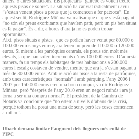
diners, o altres situacions. Els propietaris “gairebé es volien treure
aquests pisos de sobre”. La situació ha canviat radicalment i avui
“s’estan venent pisos a preus que ja comencen a fer patxoca”. En
aquest sentit, Rodríguez Miñana va matisar que el que s’està pagant
“no són els preus exorbitants que havíem patit, però un pis ben situat
es fa pagar”. És a dir, a hores d’ara ja no es poden trobar
oportunitats.
Així, pisos situats a pistes, que es podien haver venut per 80.000 o
100.000 euros anys enrere, ara tenen un preu de 110.000 o 120.000
euros. Si mirem a les parròquies centrals, els preus són molt més
elevats, ja que han sofert increments d’uns 100.000 euros. D’aquesta
manera, fa un temps els habitatges de tres habitacions a 200.000
euros i escaig costaven de vendre, mentre que ara ja s’estan pagant a
més de 300.000 euros. Amb relació als pisos a la resta de parròquies,
amb unes característiques “normals” i amb pàrquing, l’any 2006 i
2007 per 150.000 euros eren una bona compra, va dir Rodríguez
Miñana, però “després de l’any 2010 eren un negoci ruïnós i ara ja
torna a ser una compra normal”. El president de la Cambra de
Notaris va concloure que “no estem a nivells d’abans de la crisi,
perquè tothom ha posat una mica de seny, però les coses comencen
a rutllar”.
Ubach demana limitar l’augment dels lloguers més enllà de
l’IPC