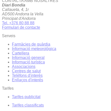
CONTACTA AMB NOSALTRES
Diari Bondia
Callaueta, 4, 1r
AD500 Andorra la Vella
Principat d'Andorra
Tel. +376 80 88 88
Formulari de contacte
Serveis
Farmàcies de guàrdia
Informació meteorològica
Cartellera
Informació general
Informació turística
Associacions
Centres de salut
Telèfons d'interès
Enllaços d'interés
Tarifes
Tarifes publicitat
Tarifes classificats