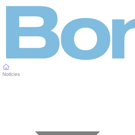
Panell de gestió de galetes
Notícies