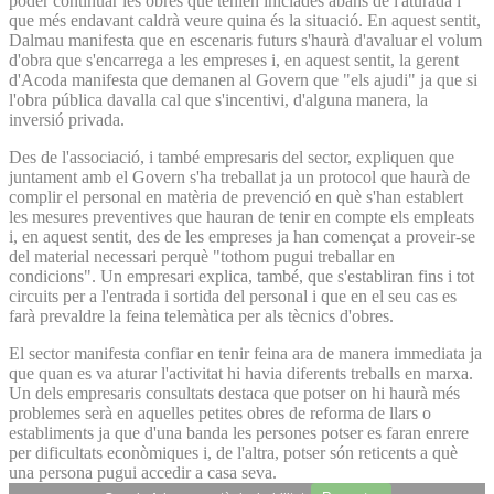
poder continuar les obres que tenien iniciades abans de l'aturada i
que més endavant caldrà veure quina és la situació. En aquest sentit,
Dalmau manifesta que en escenaris futurs s'haurà d'avaluar el volum
d'obra que s'encarrega a les empreses i, en aquest sentit, la gerent
d'Acoda manifesta que demanen al Govern que "els ajudi" ja que si
l'obra pública davalla cal que s'incentivi, d'alguna manera, la
inversió privada.
Des de l'associació, i també empresaris del sector, expliquen que
juntament amb el Govern s'ha treballat ja un protocol que haurà de
complir el personal en matèria de prevenció en què s'han establert
les mesures preventives que hauran de tenir en compte els empleats
i, en aquest sentit, des de les empreses ja han començat a proveir-se
del material necessari perquè "tothom pugui treballar en
condicions". Un empresari explica, també, que s'establiran fins i tot
circuits per a l'entrada i sortida del personal i que en el seu cas es
farà prevaldre la feina telemàtica per als tècnics d'obres.
El sector manifesta confiar en tenir feina ara de manera immediata ja
que quan es va aturar l'activitat hi havia diferents treballs en marxa.
Un dels empresaris consultats destaca que potser on hi haurà més
problemes serà en aquelles petites obres de reforma de llars o
establiments ja que d'una banda les persones potser es faran enrere
per dificultats econòmiques i, de l'altra, potser són reticents a què
una persona pugui accedir a casa seva.