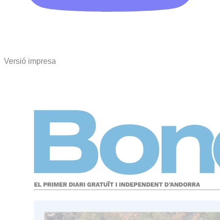
Versió impresa