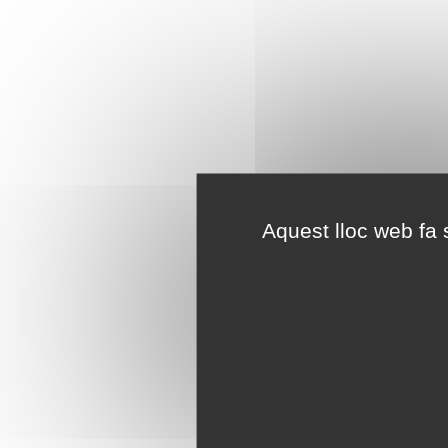
Aquest lloc web fa s