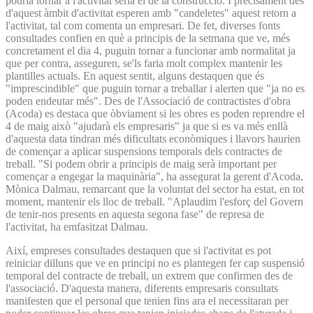
podria tornar a l'activitat seria el de la construcció. I precisament des
d'aquest àmbit d'activitat esperen amb "candeletes" aquest retorn a
l'activitat, tal com comenta un empresari. De fet, diverses fonts
consultades confien en què a principis de la setmana que ve, més
concretament el dia 4, puguin tornar a funcionar amb normalitat ja
que per contra, asseguren, se'ls faria molt complex mantenir les
plantilles actuals. En aquest sentit, alguns destaquen que és
"imprescindible" que puguin tornar a treballar i alerten que "ja no es
poden endeutar més". Des de l'Associació de contractistes d'obra
(Acoda) es destaca que òbviament si les obres es poden reprendre el
4 de maig això "ajudarà els empresaris" ja que si es va més enllà
d'aquesta data tindran més dificultats econòmiques i llavors haurien
de començar a aplicar suspensions temporals dels contractes de
treball. "Si podem obrir a principis de maig serà important per
començar a engegar la maquinària", ha assegurat la gerent d'Acoda,
Mònica Dalmau, remarcant que la voluntat del sector ha estat, en tot
moment, mantenir els lloc de treball. "Aplaudim l'esforç del Govern
de tenir-nos presents en aquesta segona fase" de represa de
l'activitat, ha emfasitzat Dalmau.
Així, empreses consultades destaquen que si l'activitat es pot
reiniciar dilluns que ve en principi no es plantegen fer cap suspensió
temporal del contracte de treball, un extrem que confirmen des de
l'associació. D'aquesta manera, diferents empresaris consultats
manifesten que el personal que tenien fins ara el necessitaran per