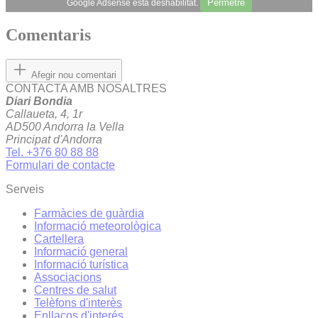
Permetre
Google Adsense està deshabilitat.
Comentaris
Afegir nou comentari
CONTACTA AMB NOSALTRES
Diari Bondia
Callaueta, 4, 1r
AD500 Andorra la Vella
Principat d'Andorra
Tel. +376 80 88 88
Formulari de contacte
Serveis
Farmàcies de guàrdia
Informació meteorològica
Cartellera
Informació general
Informació turística
Associacions
Centres de salut
Telèfons d'interès
Enllaços d'interés