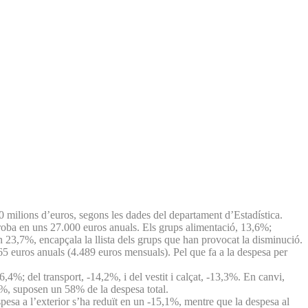
500 milions d’euros, segons les dades del departament d’Estadística.
troba en uns 27.000 euros anuals. Els grups alimentació, 13,6%;
n 23,7%, encapçala la llista dels grups que han provocat la disminució.
65 euros anuals (4.489 euros mensuals). Pel que fa a la despesa per
6,4%; del transport, -14,2%, i del vestit i calçat, -13,3%. En canvi,
4%, suposen un 58% de la despesa total.
despesa a l’exterior s’ha reduït en un -15,1%, mentre que la despesa al