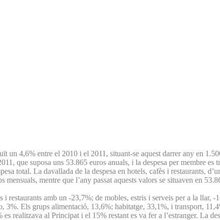
inuït un 4,6% entre el 2010 i el 2011, situant-se aquest darrer any en 1.
l 2011, que suposa uns 53.865 euros anuals, i la despesa per membre es 
a total. La davallada de la despesa en hotels, cafès i restaurants, d’u
os mensuals, mentre que l’any passat aquests valors se situaven en 53.8
 i restaurants amb un -23,7%; de mobles, estris i serveis per a la llar, -1
, 3%. Els grups alimentació, 13,6%; habitatge, 33,1%, i transport, 11,
% es realitzava al Principat i el 15% restant es va fer a l’estranger. La 