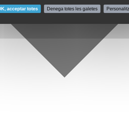
K, acceptar totes
Denega totes les galetes
Personalit