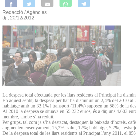
Redacció / Agències
dj., 20/12/2012
La despesa total efectuada per les llars residents al Principat ha dism
En aquest sentit, la despesa per llar ha disminuït un 2,4% del 2010 a
habitatge amb un 33,1% i transport (11,4%) suposen un 58% de la despes
Al 2010 la despesa se situava en 55.232 euros, és a dir, uns 4.603 eur
membre, també s’ha reduït.
Per grups, tal com ja s’ha destacat, destaquen la baixada d’hotels, cafès
augmenten ensenyament, 15,2%; salut, 12%; habitatge, 5,7%, i esbarjo
De la despesa total de les llars residents al Principat l’any 2011, el 85