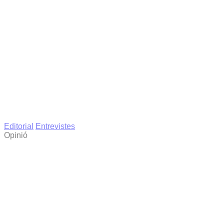
Editorial
Entrevistes
Opinió