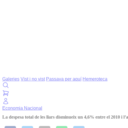
Galeries
Vist i no vist
Passava per aquí
Hemeroteca
Economia
Nacional
La despesa total de les llars disminueix un 4,6% entre el 2010 i l’