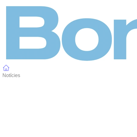
Panell de gestió de galetes
Notícies