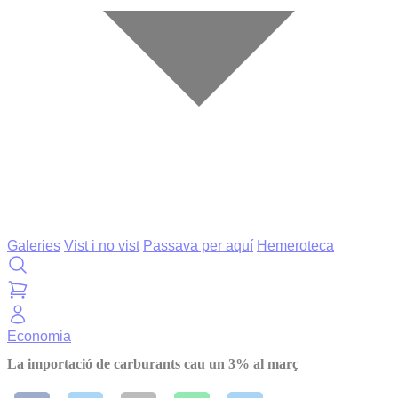
Galeries
Vist i no vist
Passava per aquí
Hemeroteca
Economia
La importació de carburants cau un 3% al març