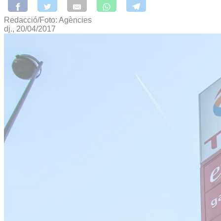
Redacció/Foto: Agències
dj., 20/04/2017