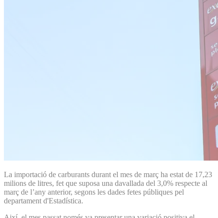
La importació de carburants durant el mes de març ha estat de 17,23
milions de litres, fet que suposa una davallada del 3,0% respecte al
març de l’any anterior, segons les dades fetes públiques pel
departament d'Estadística.
Així, el mes passat només va presentar una variació positiva el