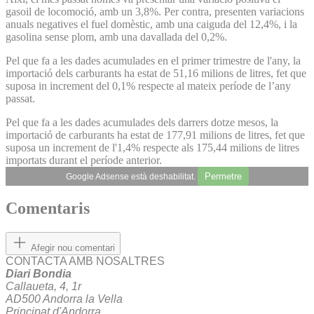
gasoil de locomoció, amb un 3,8%. Per contra, presenten variacions
anuals negatives el fuel domèstic, amb una caiguda del 12,4%, i la
gasolina sense plom, amb una davallada del 0,2%.
Pel que fa a les dades acumulades en el primer trimestre de l'any, la
importació dels carburants ha estat de 51,16 milions de litres, fet que
suposa in increment del 0,1% respecte al mateix període de l’any
passat.
Pel que fa a les dades acumulades dels darrers dotze mesos, la
importació de carburants ha estat de 177,91 milions de litres, fet que
suposa un increment de l'1,4% respecte als 175,44 milions de litres
importats durant el període anterior.
Permetre
Google Adsense està deshabilitat.
Comentaris
Afegir nou comentari
CONTACTA AMB NOSALTRES
Diari Bondia
Callaueta, 4, 1r
AD500 Andorra la Vella
Principat d'Andorra