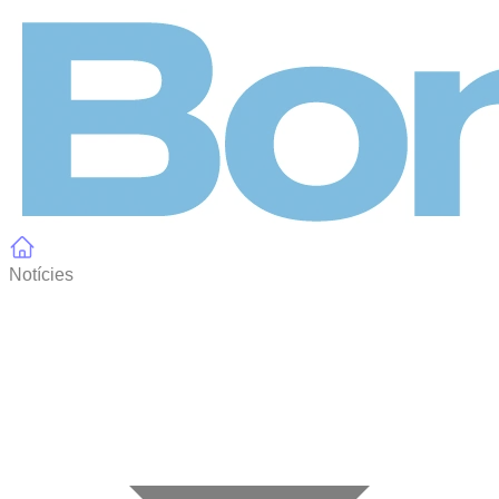
Panell de gestió de galetes
Notícies