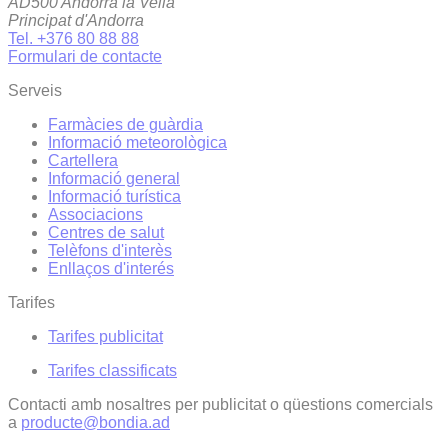
AD500 Andorra la Vella
Principat d'Andorra
Tel. +376 80 88 88
Formulari de contacte
Serveis
Farmàcies de guàrdia
Informació meteorològica
Cartellera
Informació general
Informació turística
Associacions
Centres de salut
Telèfons d'interès
Enllaços d'interés
Tarifes
Tarifes publicitat
Tarifes classificats
Contacti amb nosaltres per publicitat o qüestions comercials
a
producte@bondia.ad