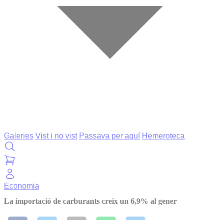
Galeries
Vist i no vist
Passava per aquí
Hemeroteca
Economia
La importació de carburants creix un 6,9% al gener