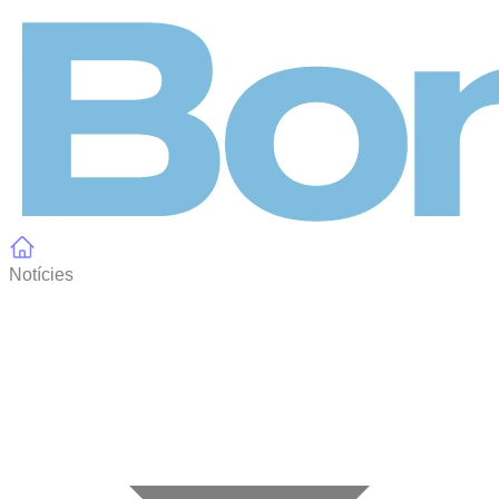
Panell de gestió de galetes
Notícies