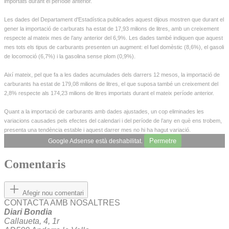
importats durant el període anterior.
Les dades del Departament d'Estadística publicades aquest dijous mostren que durant el
gener la importació de carburats ha estat de 17,93 milions de litres, amb un creixement
respecte al mateix mes de l’any anterior del 6,9%. Les dades també indiquen que aquest
mes tots els tipus de carburants presenten un augment: el fuel domèstic (8,6%), el gasoli
de locomoció (6,7%) i la gasolina sense plom (0,9%).
Així mateix, pel que fa a les dades acumulades dels darrers 12 mesos, la importació de
carburants ha estat de 179,08 milions de litres, el que suposa també un creixement del
2,8% respecte als 174,23 milions de litres importats durant el mateix període anterior.
Quant a la importació de carburants amb dades ajustades, un cop eliminades les
variacions causades pels efectes del calendari i del període de l’any en què ens trobem,
presenta una tendència estable i aquest darrer mes no hi ha hagut variació.
Permetre
Google Adsense està deshabilitat.
Comentaris
Afegir nou comentari
CONTACTA AMB NOSALTRES
Diari Bondia
Callaueta, 4, 1r