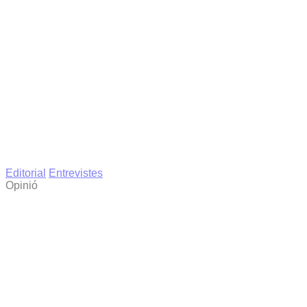
Editorial
Entrevistes
Opinió