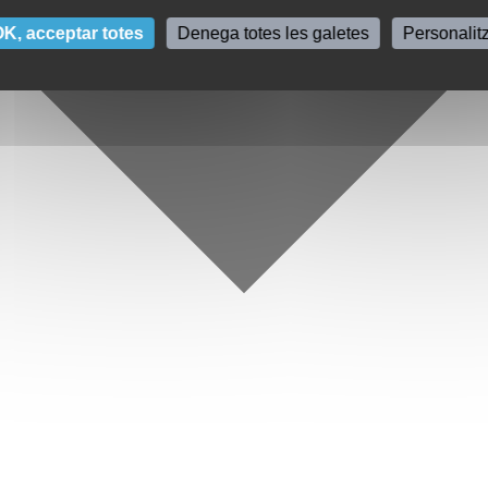
K, acceptar totes
Denega totes les galetes
Personalit