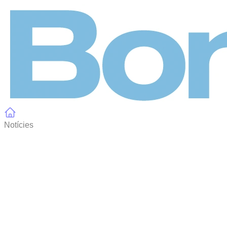
Panell de gestió de galetes
Notícies