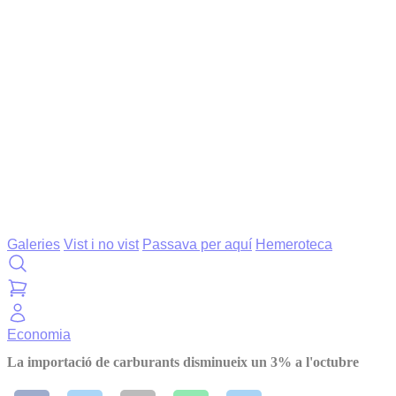
Galeries
Vist i no vist
Passava per aquí
Hemeroteca
Economia
La importació de carburants disminueix un 3% a l'octubre