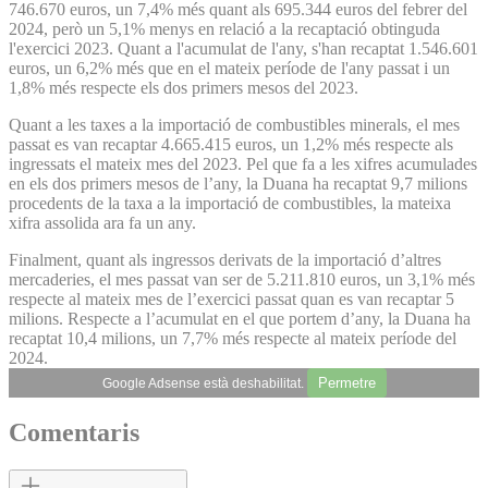
746.670 euros, un 7,4% més quant als 695.344 euros del febrer del
2024, però un 5,1% menys en relació a la recaptació obtinguda
l'exercici 2023. Quant a l'acumulat de l'any, s'han recaptat 1.546.601
euros, un 6,2% més que en el mateix període de l'any passat i un
1,8% més respecte els dos primers mesos del 2023.
Quant a les taxes a la importació de combustibles minerals, el mes
passat es van recaptar 4.665.415 euros, un 1,2% més respecte als
ingressats el mateix mes del 2023. Pel que fa a les xifres acumulades
en els dos primers mesos de l’any, la Duana ha recaptat 9,7 milions
procedents de la taxa a la importació de combustibles, la mateixa
xifra assolida ara fa un any.
Finalment, quant als ingressos derivats de la importació d’altres
mercaderies, el mes passat van ser de 5.211.810 euros, un 3,1% més
respecte al mateix mes de l’exercici passat quan es van recaptar 5
milions. Respecte a l’acumulat en el que portem d’any, la Duana ha
recaptat 10,4 milions, un 7,7% més respecte al mateix període del
2024.
Permetre
Google Adsense està deshabilitat.
Comentaris