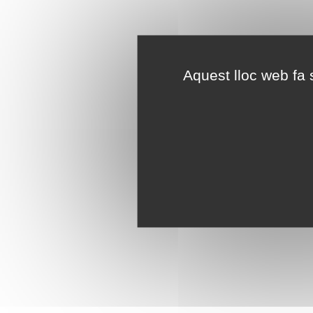
Aquest lloc web fa s