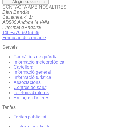
Afegir nou comentari
CONTACTA AMB NOSALTRES
Diari Bondia
Callaueta, 4, 1r
AD500 Andorra la Vella
Principat d'Andorra
Tel. +376 80 88 88
Formulari de contacte
Serveis
Farmàcies de guàrdia
Informació meteorològica
Cartellera
Informació general
Informació turística
Associacions
Centres de salut
Telèfons d'interès
Enllaços d'interés
Tarifes
Tarifes publicitat
Tarifes classificats