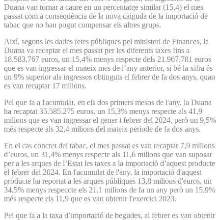
Duana van tornar a caure en un percentatge similar (15,4) el mes
passat com a conseqüència de la nova caiguda de la importació de
tabac que no han pogut compensar els altres grups.
Així, segons les dades fetes públiques pel ministeri de Finances, la
Duana va recaptar el mes passat per les diferents taxes fins a
18.583.767 euros, un 15,4% menys respecte dels 21.967.781 euros
que es van ingressar el mateix mes de l’any anterior, si bé la xifra és
un 9% superior als ingressos obtinguts el febrer de fa dos anys, quan
es van recaptar 17 milions.
Pel que fa a l'acumulat, en els dos primers mesos de l'any, la Duana
ha recaptat 35.585.275 euros, un 15,3% menys respecte als 41,9
milions que es van ingressar el gener i febrer del 2024, però un 9,5%
més respecte als 32,4 milions del mateix període de fa dos anys.
En el cas concret del tabac, el mes passat es van recaptar 7,9 milions
d’euros, un 31,4% menys respecte als 11,6 milions que van suposar
per a les arques de l’Estat les taxes a la importació d’aquest producte
el febrer del 2024. En l'acumulat de l'any, la importació d'aquest
producte ha reportat a les arques públiques 13,8 milions d'euros, un
34,5% menys respeccte els 21,1 milions de fa un any però un 15,9%
més respecte els 11,9 que es van obtenir l'exercici 2023.
Pel que fa a la taxa d’importació de begudes, al febrer es van obtenir