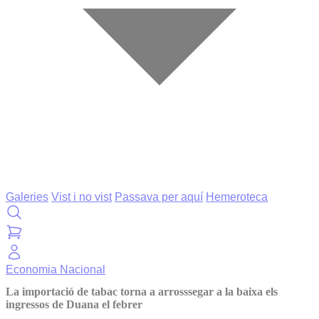
Galeries
Vist i no vist
Passava per aquí
Hemeroteca
Economia
Nacional
La importació de tabac torna a arrosssegar a la baixa els
ingressos de Duana el febrer