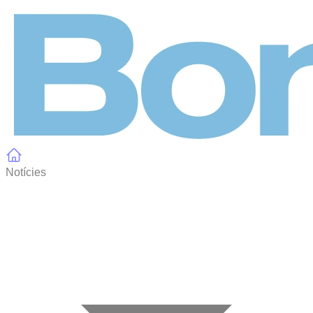
Panell de gestió de galetes
Notícies