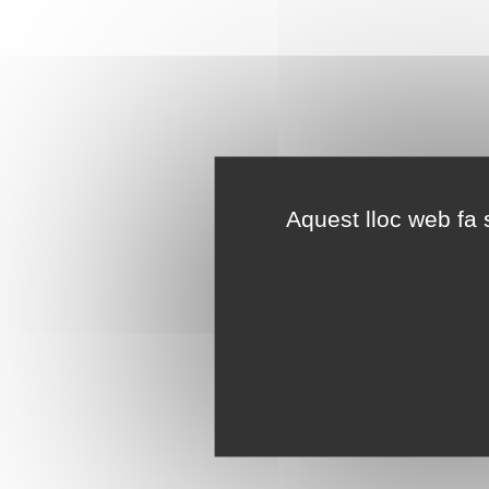
Aquest lloc web fa s