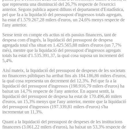
que representa una disminució del 26,7% respecte de l'exercici
anterior. Segons publica aquest dilluns el departament d'Estadística,
pel que fa a la liquidació del pressupost d'ingressos totals agregats,
ha estat d'1.579.267,28 milers d'euros, un 24,6% menys respecte de
l'any anterior.
Sense tenir en compte els actius ni els passius financers, tant de
despesa com d'ingrés, la liquidació del pressupost de despesa
agregada total s'ha situat en 1.425.565,88 milers d'euros (un 7,7%
més), mentre que la liquidació del pressupost d'ingressos agregats
totals ha estat d'1.535.391,37, la qual cosa suposa un increment del
5,4%.
Així mateix, la liquidació del pressupost de despeses de les societats
no financeres públiques ha arribat fins als 184.186,86 milers d'euros,
la qual cosa representa un decrement del 12,3%. Pel que fa a la
liquidació del pressupost d'ingressos (198.916,79 milers d'euros) ha
baixat un 14,7% respecte de l'any anterior. En aquest sentit, la
liquidació del pressupost de despesa ha estat de 170.496,46 milers
d'euros, un 15,3% menys que l'any anterior, mentre que la liquidació
del pressupost d'ingressos (197.339,81 milers d'euros) s'ha
incrementat un 11,3%.
Quant a la liquidació del pressupost de despeses de les institucions
financeres (3.061,22 milers d'euros), ha baixat un 53,3% respecte de