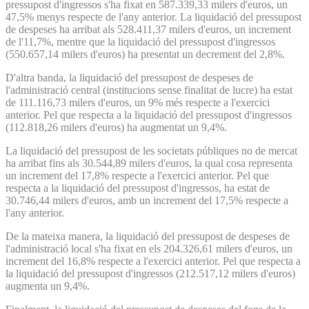
pressupost d'ingressos s'ha fixat en 587.339,33 milers d'euros, un
47,5% menys respecte de l'any anterior. La liquidació del pressupost
de despeses ha arribat als 528.411,37 milers d'euros, un increment
de l'11,7%, mentre que la liquidació del pressupost d'ingressos
(550.657,14 milers d'euros) ha presentat un decrement del 2,8%.
D'altra banda, la liquidació del pressupost de despeses de
l'administració central (institucions sense finalitat de lucre) ha estat
de 111.116,73 milers d'euros, un 9% més respecte a l'exercici
anterior. Pel que respecta a la liquidació del pressupost d'ingressos
(112.818,26 milers d'euros) ha augmentat un 9,4%.
La liquidació del pressupost de les societats públiques no de mercat
ha arribat fins als 30.544,89 milers d'euros, la qual cosa representa
un increment del 17,8% respecte a l'exercici anterior. Pel que
respecta a la liquidació del pressupost d'ingressos, ha estat de
30.746,44 milers d'euros, amb un increment del 17,5% respecte a
l'any anterior.
De la mateixa manera, la liquidació del pressupost de despeses de
l'administració local s'ha fixat en els 204.326,61 milers d'euros, un
increment del 16,8% respecte a l'exercici anterior. Pel que respecta a
la liquidació del pressupost d'ingressos (212.517,12 milers d'euros)
augmenta un 9,4%.