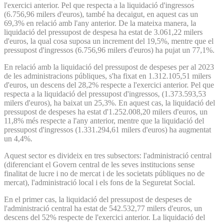
l'exercici anterior. Pel que respecta a la liquidació d'ingressos
(6.756,96 milers d'euros), també ha decaigut, en aquest cas un
69,3% en relació amb l'any anterior. De la mateixa manera, la
liquidació del pressupost de despesa ha estat de 3.061,22 milers
d'euros, la qual cosa suposa un increment del 19,5%, mentre que el
pressupost d'ingressos (6.756,96 milers d'euros) ha pujat un 77,1%.
En relació amb la liquidació del pressupost de despeses per al 2023
de les administracions públiques, s'ha fixat en 1.312.105,51 milers
d'euros, un descens del 28,2% respecte a l'exercici anterior. Pel que
respecta a la liquidació del pressupost d'ingressos, (1.373.593,53
milers d'euros), ha baixat un 25,3%. En aquest cas, la liquidació del
pressupost de despeses ha estat d'1.252.008,20 milers d'euros, un
11,8% més respecte a l'any anterior, mentre que la liquidació del
pressupost d'ingressos (1.331.294,61 milers d'euros) ha augmentat
un 4,4%.
Aquest sector es divideix en tres subsectors: l'administració central
(diferenciant el Govern central de les seves institucions sense
finalitat de lucre i no de mercat i de les societats públiques no de
mercat), l'administració local i els fons de la Seguretat Social.
En el primer cas, la liquidació del pressupost de despeses de
l'administració central ha estat de 542.532,77 milers d'euros, un
descens del 52% respecte de l'exercici anterior. La liquidació del