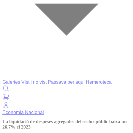
Galeries
Vist i no vist
Passava per aquí
Hemeroteca
Economia
Nacional
La liquidació de despeses agregades del sector públic baixa un
26,7% el 2023