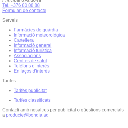
Principat d'Andorra
Tel. +376 80 88 88
Formulari de contacte
Serveis
Farmàcies de guàrdia
Informació meteorològica
Cartellera
Informació general
Informació turística
Associacions
Centres de salut
Telèfons d'interès
Enllaços d'interés
Tarifes
Tarifes publicitat
Tarifes classificats
Contacti amb nosaltres per publicitat o qüestions comercials
a
producte@bondia.ad