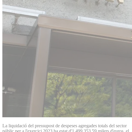
La liquidació del pressupost de despeses agregades totals del sector
públic per a l'exercici 2023 ha estat d'1.499.353,59 milers d'euros, el