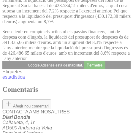
Finalment, la liquidació del pressupost de despeses del fons de la
Seguretat Social ha estat de 423.584,51 milers d'euros, la qual cosa
suposa un increment del 7,2% respecte a l'exercici anterior. Pel que
respecta a la liquidació del pressupost d'ingressos (430.172,38 milers
d'euros) augmenta un 8,7%.
Sense tenir en compte els actius ni els passius financers, tant de
despesa com d'ingrés, la liquidació del pressupost de despeses és de
391.335,66 milers d'euros, amb un augment del 8,3% respecte a
l'any anterior, mentre que la liquidació del pressupost d'ingressos és
de 426.486,65 milers d'euros, amb un increment del 8,6% respecte a
l'any anterior.
Permetre
Google Adsense està deshabilitat.
Etiquetes
estadística
Comentaris
Afegir nou comentari
CONTACTA AMB NOSALTRES
Diari Bondia
Callaueta, 4, 1r
AD500 Andorra la Vella