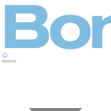
Panell de gestió de galetes
Notícies