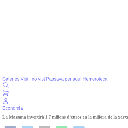
Galeries
Vist i no vist
Passava per aquí
Hemeroteca
Economia
La Massana invertirà 1,7 milions d’euros en la millora de la xarx