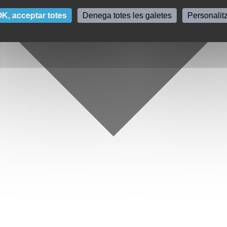
K, acceptar totes
Denega totes les galetes
Personalit