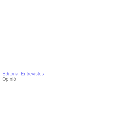
Editorial
Entrevistes
Opinió