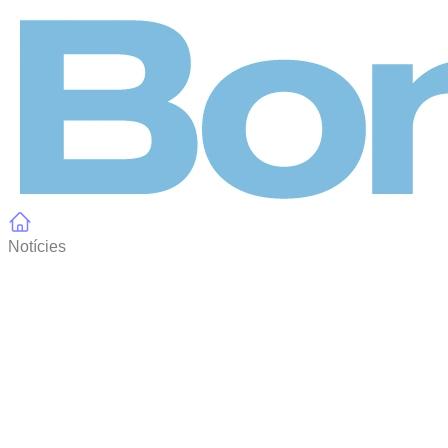
Panell de gestió de galetes
Notícies