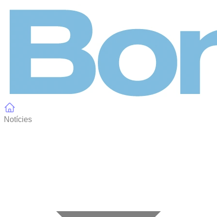
Panell de gestió de galetes
Notícies