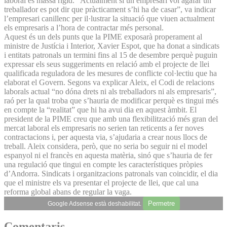
laboral és massa rígid. “Actualment si un empresari vol agafar un
treballador es pot dir que pràcticament s’hi ha de casar”, va indicar
l’empresari canillenc per il·lustrar la situació que viuen actualment
els empresaris a l’hora de contractar més personal.
Aquest és un dels punts que la PIME exposarà properament al
ministre de Justícia i Interior, Xavier Espot, que ha donat a sindicats
i entitats patronals un termini fins al 15 de desembre perquè puguin
expressar els seus suggeriments en relació amb el projecte de llei
qualificada reguladora de les mesures de conflicte col·lectiu que ha
elaborat el Govern. Segons va explicar Aleix, el Codi de relacions
laborals actual “no dóna drets ni als treballadors ni als empresaris”,
raó per la qual troba que s’hauria de modificar perquè es tingui més
en compte la “realitat” que hi ha avui dia en aquest àmbit. El
president de la PIME creu que amb una flexibilització més gran del
mercat laboral els empresaris no serien tan reticents a fer noves
contractacions i, per aquesta via, s’ajudaria a crear nous llocs de
treball. Aleix considera, però, que no seria bo seguir ni el model
espanyol ni el francès en aquesta matèria, sinó que s’hauria de fer
una regulació que tingui en compte les característiques pròpies
d’Andorra. Sindicats i organitzacions patronals van coincidir, el dia
que el ministre els va presentar el projecte de llei, que cal una
reforma global abans de regular la vaga.
Permetre
Google Adsense està deshabilitat.
Comentaris