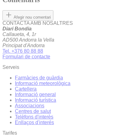
Afegir nou comentari
CONTACTA AMB NOSALTRES
Diari Bondia
Callaueta, 4, 1r
AD500 Andorra la Vella
Principat d'Andorra
Tel. +376 80 88 88
Formulari de contacte
Serveis
Farmàcies de guàrdia
Informació meteorològica
Cartellera
Informació general
Informació turística
Associacions
Centres de salut
Telèfons d'interès
Enllaços d'interés
Tarifes