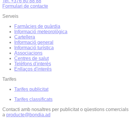
Tel. +376 80 88 88
Formulari de contacte
Serveis
Farmàcies de guàrdia
Informació meteorològica
Cartellera
Informació general
Informació turística
Associacions
Centres de salut
Telèfons d'interès
Enllaços d'interés
Tarifes
Tarifes publicitat
Tarifes classificats
Contacti amb nosaltres per publicitat o qüestions comercials
a
producte@bondia.ad