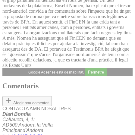
el grup parlamentari demòcrata en roda de premsa. Un dels
portaveus de la plataforma, Eusebi Nomen, ha explicat que el tresor
nord-americà convida a fer comentaris sobre l'impacte que ha tingut
la proposta de norma que va emetre sobre transaccions legítimes a
través de BPA. En aquest sentit, el FinCEN fa una crida tant a
persones i entitats americanes, com a persones, entitats i governs
estrangers, i a organitzacions multilaterals que facin negocis legítims.
A més, Nomen ha assegurat que el FinCEN no demana que es
delatin pràctiques il·lícites per ajudar a la investigació, tal com han
assegurat des de DA. El portaveu de Testimonis BPA ha afegit que
és "gravíssim" que s'acusi l'organisme nord-americà de tenir com a
objectiu recollir delacions, ja que es tractaria d'una pràctica il·legal
als Estats Units.
Permetre
Google Adsense està deshabilitat.
Comentaris
Afegir nou comentari
CONTACTA AMB NOSALTRES
Diari Bondia
Callaueta, 4, 1r
AD500 Andorra la Vella
Principat d'Andorra