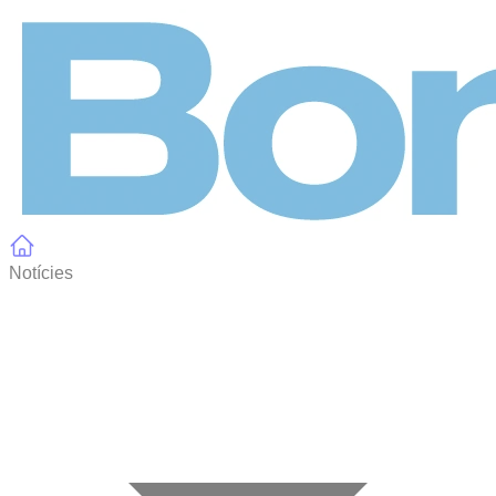
Panell de gestió de galetes
Notícies