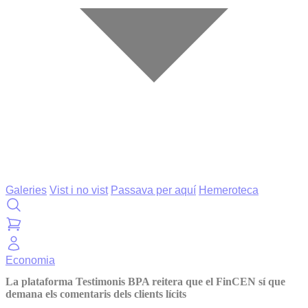
Galeries
Vist i no vist
Passava per aquí
Hemeroteca
Economia
La plataforma Testimonis BPA reitera que el FinCEN sí que
demana els comentaris dels clients lícits